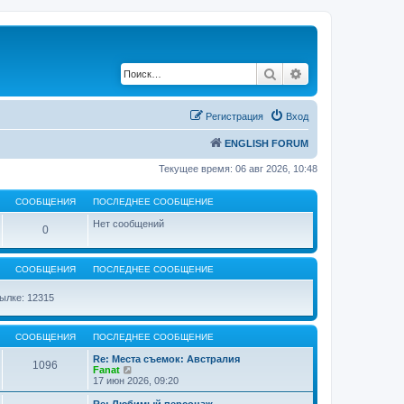
Поиск
Расширенный по
Регистрация
Вход
ENGLISH FORUM
Текущее время: 06 авг 2026, 10:48
СООБЩЕНИЯ
ПОСЛЕДНЕЕ СООБЩЕНИЕ
Нет сообщений
0
СООБЩЕНИЯ
ПОСЛЕДНЕЕ СООБЩЕНИЕ
ылке: 12315
СООБЩЕНИЯ
ПОСЛЕДНЕЕ СООБЩЕНИЕ
Re: Места съемок: Австралия
1096
П
Fanat
е
17 июн 2026, 09:20
р
е