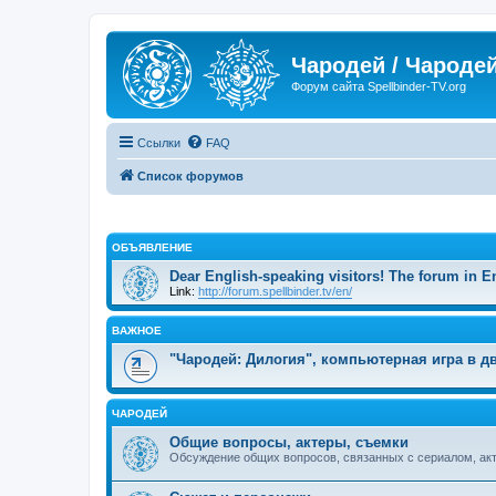
Чародей / Чародей
Форум сайта Spellbinder-TV.org
Ссылки
FAQ
Список форумов
ОБЪЯВЛЕНИЕ
Dear English-speaking visitors! The forum in E
Link:
http://forum.spellbinder.tv/en/
ВАЖНОЕ
"Чародей: Дилогия", компьютерная игра в дв
ЧАРОДЕЙ
Общие вопросы, актеры, съемки
Обсуждение общих вопросов, связанных с сериалом, ак