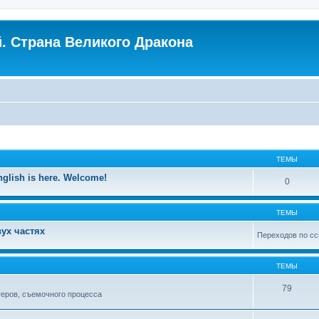
. Страна Великого Дракона
ТЕМЫ
nglish is here. Welcome!
0
ТЕМЫ
ух частях
Переходов по сс
ТЕМЫ
79
теров, съемочного процесса