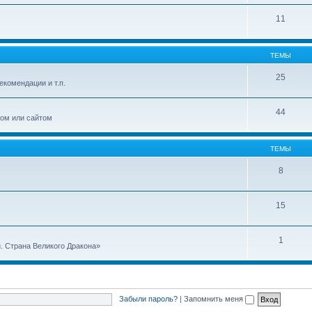
11
ТЕМЫ
25
екомендации и т.п.
44
лом или сайтом
ТЕМЫ
8
15
1
. Страна Великого Дракона»
Забыли пароль?
|
Запомнить меня