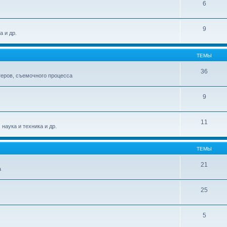
6
9
а и др.
ТЕМЫ
36
теров, съемочного процесса
9
11
наука и техника и др.
ТЕМЫ
21
а
25
5