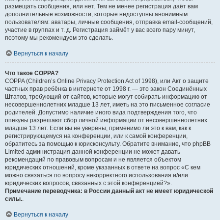
размещать сообщения, или нет. Тем не менее регистрация даёт вам
дополнительные возможности, которые недоступны анонимным
пользователям: аватары, личные сообщения, отправка email-сообщений,
участие в группах и т. д. Регистрация займёт у вас всего пару минут,
поэтому мы рекомендуем это сделать.
Вернуться к началу
Что такое COPPA?
COPPA (Children’s Online Privacy Protection Act of 1998), или Акт о защите
частных прав ребёнка в интернете от 1998 г. — это закон Соединённых
Штатов, требующий от сайтов, которые могут собирать информацию от
несовершеннолетних младше 13 лет, иметь на это письменное согласие
родителей. Допустимо наличие иного вида подтверждения того, что
опекуны разрешают сбор личной информации от несовершеннолетних
младше 13 лет. Если вы не уверены, применимо ли это к вам, как к
регистрирующемуся на конференции, или к самой конференции,
обратитесь за помощью к юрисконсульту. Обратите внимание, что phpBB
Limited администрация данной конференции не может давать
рекомендаций по правовым вопросам и не является объектом
юридических отношений, кроме указанных в ответе на вопрос «С кем
можно связаться по вопросу некорректного использования и/или
юридических вопросов, связанных с этой конференцией?».
Примечание переводчика: в России данный акт не имеет юридической
силы.
.
Вернуться к началу