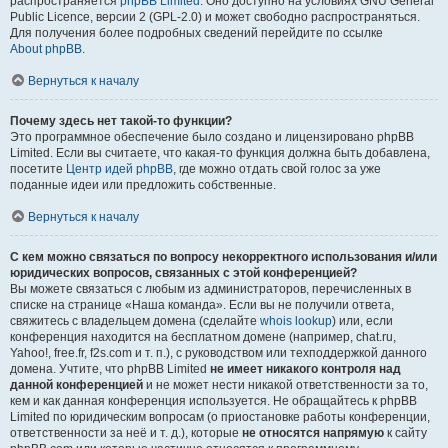
распространяется
phpBB Limited
. Оно доступно на условиях GNU General
Public Licence, версии 2 (GPL-2.0) и может свободно распространяться.
Для получения более подробных сведений перейдите по ссылке
About phpBB
.
Вернуться к началу
Почему здесь нет такой-то функции?
Это программное обеспечение было создано и лицензировано phpBB
Limited. Если вы считаете, что какая-то функция должна быть добавлена,
посетите
Центр идей phpBB
, где можно отдать свой голос за уже
поданные идеи или предложить собственные.
Вернуться к началу
С кем можно связаться по вопросу некорректного использования и/или
юридических вопросов, связанных с этой конференцией?
Вы можете связаться с любым из администраторов, перечисленных в
списке на странице «Наша команда». Если вы не получили ответа,
свяжитесь с владельцем домена (сделайте
whois lookup
) или, если
конференция находится на бесплатном домене (например, chat.ru,
Yahoo!, free.fr, f2s.com и т. п.), с руководством или техподдержкой данного
домена. Учтите, что phpBB Limited
не имеет никакого контроля над
данной конференцией
и не может нести никакой ответственности за то,
кем и как данная конференция используется. Не обращайтесь к phpBB
Limited по юридическим вопросам (о приостановке работы конференции,
ответственности за неё и т. д.), которые
не относятся напрямую
к сайту