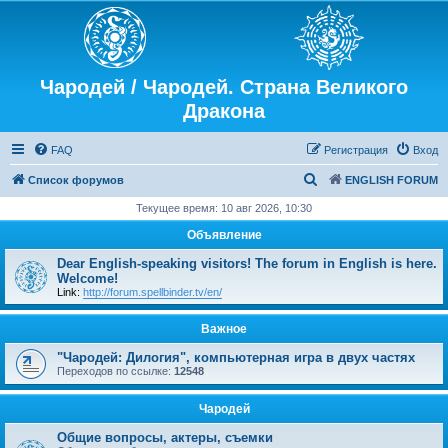
Чародей / Чародей. Страна Великого
Дракона
FAQ
Регистрация
Вход
П
Список форумов
ENGLISH FORUM
о
Текущее время: 10 авг 2026, 10:30
и
Объявление
с
Dear English-speaking visitors! The forum in English is here.
к
Welcome!
Link:
http://forum.spellbinder.tv/en/
Важное
"Чародей: Дилогия", компьютерная игра в двух частях
Переходов по ссылке:
12548
Чародей
Общие вопросы, актеры, съемки