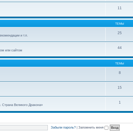
11
ТЕМЫ
25
екомендации и т.п.
44
лом или сайтом
ТЕМЫ
8
15
1
. Страна Великого Дракона»
Забыли пароль?
|
Запомнить меня