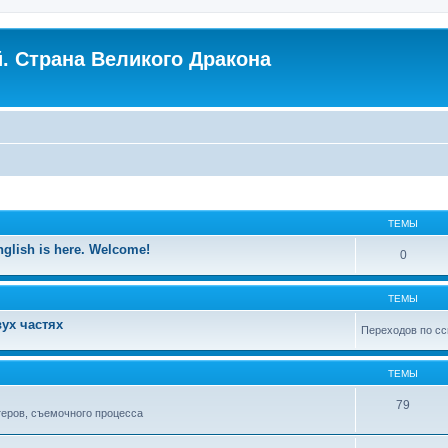
. Страна Великого Дракона
ТЕМЫ
nglish is here. Welcome!
0
ТЕМЫ
ух частях
Переходов по сс
ТЕМЫ
79
теров, съемочного процесса