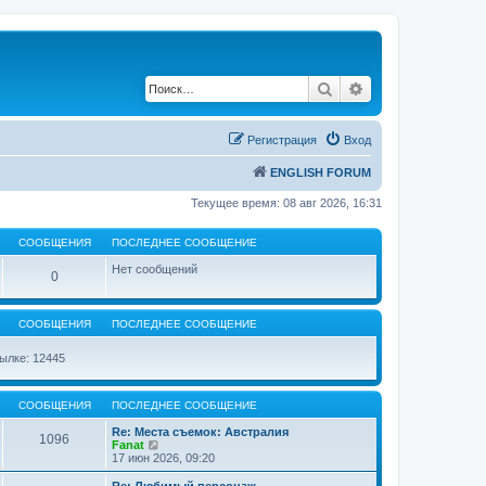
Поиск
Расширенный по
Регистрация
Вход
ENGLISH FORUM
Текущее время: 08 авг 2026, 16:31
СООБЩЕНИЯ
ПОСЛЕДНЕЕ СООБЩЕНИЕ
Нет сообщений
0
СООБЩЕНИЯ
ПОСЛЕДНЕЕ СООБЩЕНИЕ
ылке: 12445
СООБЩЕНИЯ
ПОСЛЕДНЕЕ СООБЩЕНИЕ
Re: Места съемок: Австралия
1096
П
Fanat
е
17 июн 2026, 09:20
р
е