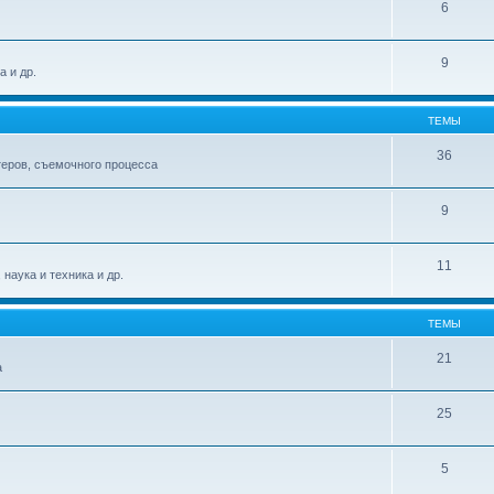
6
9
а и др.
ТЕМЫ
36
теров, съемочного процесса
9
11
наука и техника и др.
ТЕМЫ
21
а
25
5