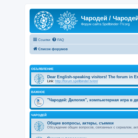
Чародей / Чародей
Форум сайта Spellbinder-TV.org
Ссылки
FAQ
Список форумов
ОБЪЯВЛЕНИЕ
Dear English-speaking visitors! The forum in E
Link:
http://forum.spellbinder.tv/en/
ВАЖНОЕ
"Чародей: Дилогия", компьютерная игра в дв
ЧАРОДЕЙ
Общие вопросы, актеры, съемки
Обсуждение общих вопросов, связанных с сериалом, ак