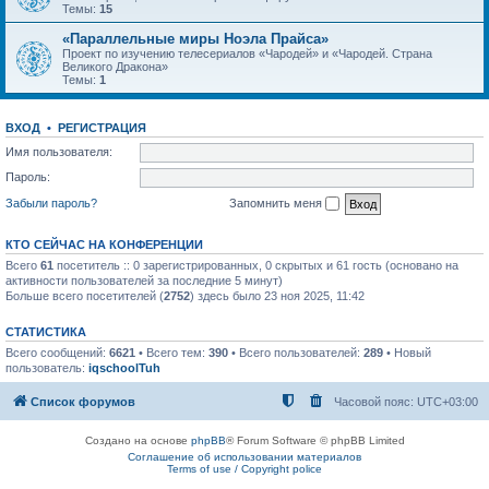
Темы:
15
«Параллельные миры Ноэла Прайса»
Проект по изучению телесериалов «Чародей» и «Чародей. Страна
Великого Дракона»
Темы:
1
ВХОД
•
РЕГИСТРАЦИЯ
Имя пользователя:
Пароль:
Забыли пароль?
Запомнить меня
КТО СЕЙЧАС НА КОНФЕРЕНЦИИ
Всего
61
посетитель :: 0 зарегистрированных, 0 скрытых и 61 гость (основано на
активности пользователей за последние 5 минут)
Больше всего посетителей (
2752
) здесь было 23 ноя 2025, 11:42
СТАТИСТИКА
Всего сообщений:
6621
• Всего тем:
390
• Всего пользователей:
289
• Новый
пользователь:
iqschoolTuh
Список форумов
Часовой пояс:
UTC+03:00
Создано на основе
phpBB
® Forum Software © phpBB Limited
Соглашение об использовании материалов
Terms of use / Copyright police