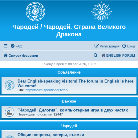
Чародей / Чародей. Страна Великого
Дракона
FAQ
Регистрация
Вход
П
Список форумов
ENGLISH FORUM
о
Текущее время: 08 авг 2026, 18:32
и
Объявление
с
Dear English-speaking visitors! The forum in English is here.
к
Welcome!
Link:
http://forum.spellbinder.tv/en/
Важное
"Чародей: Дилогия", компьютерная игра в двух частях
Переходов по ссылке:
12447
Чародей
Общие вопросы, актеры, съемки