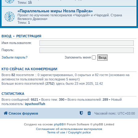
Темы:
15
«Параллельные миры Ноэла Прайса»
Проект по изучению телесериалов «Чародей» и «Чародей. Страна
Великого Дракона»
Темы:
1
ВХОД
•
РЕГИСТРАЦИЯ
Имя пользователя:
Пароль:
Забыли пароль?
Запомнить меня
КТО СЕЙЧАС НА КОНФЕРЕНЦИИ
Всего
82
посетителя :: 0 зарегистрированных, 0 скрытых и 82 гостя (основано на
активности пользователей за последние 5 минут)
Больше всего посетителей (
2752
) здесь было 23 ноя 2025, 11:42
СТАТИСТИКА
Всего сообщений:
6621
• Всего тем:
390
• Всего пользователей:
289
• Новый
пользователь:
iqschoolTuh
Список форумов
Часовой пояс:
UTC+03:00
Создано на основе
phpBB
® Forum Software © phpBB Limited
Соглашение об использовании материалов
Terms of use / Copyright police