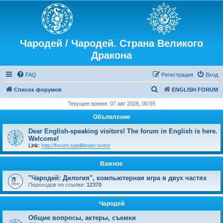
Чародей / Чародей. Страна Великого
Дракона
FAQ
Регистрация
Вход
П
Список форумов
ENGLISH FORUM
о
Текущее время: 07 авг 2026, 00:55
и
Объявление
с
Dear English-speaking visitors! The forum in English is here.
к
Welcome!
Link:
http://forum.spellbinder.tv/en/
Важное
"Чародей: Дилогия", компьютерная игра в двух частях
Переходов по ссылке:
12370
Чародей
Общие вопросы, актеры, съемки