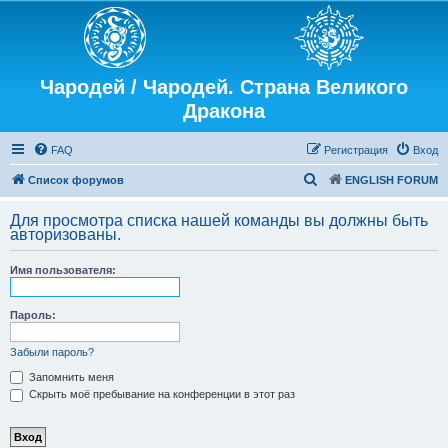
Чародей / Чародей. Страна Великого
Дракона
FAQ
Регистрация
Вход
П
Список форумов
ENGLISH FORUM
о
Для просмотра списка нашей команды вы должны быть
и
авторизованы.
с
Имя пользователя:
к
Пароль:
Забыли пароль?
Запомнить меня
Скрыть моё пребывание на конференции в этот раз