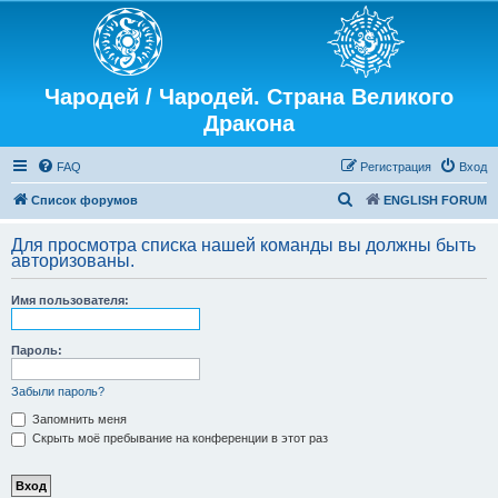
Чародей / Чародей. Страна Великого
Дракона
FAQ
Регистрация
Вход
П
Список форумов
ENGLISH FORUM
о
Для просмотра списка нашей команды вы должны быть
и
авторизованы.
с
Имя пользователя:
к
Пароль:
Забыли пароль?
Запомнить меня
Скрыть моё пребывание на конференции в этот раз