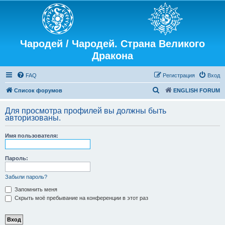
Чародей / Чародей. Страна Великого
Дракона
FAQ
Регистрация
Вход
П
Список форумов
ENGLISH FORUM
о
Для просмотра профилей вы должны быть
и
авторизованы.
с
Имя пользователя:
к
Пароль:
Забыли пароль?
Запомнить меня
Скрыть моё пребывание на конференции в этот раз