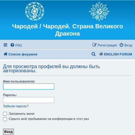
Чародей / Чародей. Страна Великого
Дракона
FAQ
Регистрация
Вход
П
Список форумов
ENGLISH FORUM
о
Для просмотра профилей вы должны быть
и
авторизованы.
с
Имя пользователя:
к
Пароль:
Забыли пароль?
Запомнить меня
Скрыть моё пребывание на конференции в этот раз