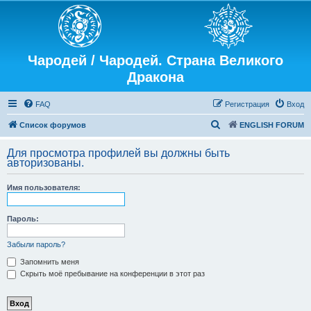
Чародей / Чародей. Страна Великого
Дракона
FAQ
Регистрация
Вход
П
Список форумов
ENGLISH FORUM
о
Для просмотра профилей вы должны быть
и
авторизованы.
с
Имя пользователя:
к
Пароль:
Забыли пароль?
Запомнить меня
Скрыть моё пребывание на конференции в этот раз