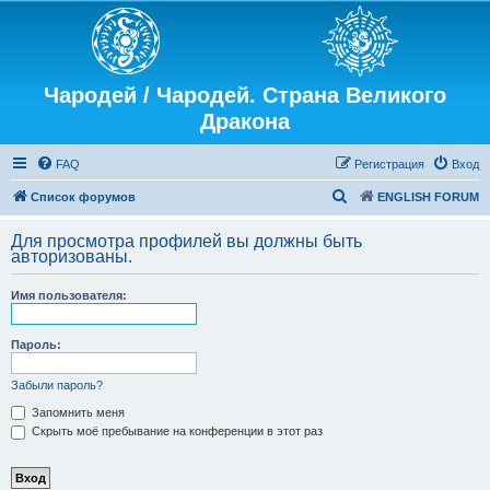
Чародей / Чародей. Страна Великого
Дракона
FAQ
Регистрация
Вход
П
Список форумов
ENGLISH FORUM
о
Для просмотра профилей вы должны быть
и
авторизованы.
с
Имя пользователя:
к
Пароль:
Забыли пароль?
Запомнить меня
Скрыть моё пребывание на конференции в этот раз