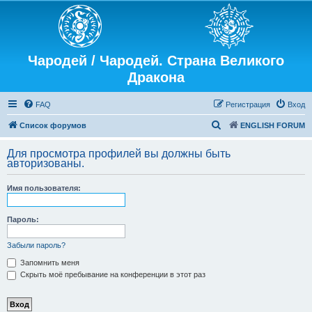
Чародей / Чародей. Страна Великого
Дракона
FAQ
Регистрация
Вход
П
Список форумов
ENGLISH FORUM
о
Для просмотра профилей вы должны быть
и
авторизованы.
с
Имя пользователя:
к
Пароль:
Забыли пароль?
Запомнить меня
Скрыть моё пребывание на конференции в этот раз