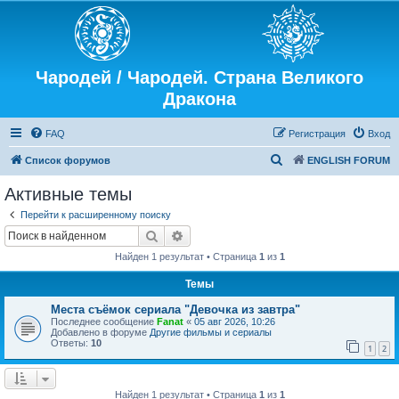
Чародей / Чародей. Страна Великого
Дракона
FAQ
Регистрация
Вход
П
Список форумов
ENGLISH FORUM
о
Активные темы
и
Перейти к расширенному поиску
с
Поиск
Расширенный поиск
к
Найден 1 результат • Страница
1
из
1
Темы
Места съёмок сериала "Девочка из завтра"
Последнее сообщение
Fanat
«
05 авг 2026, 10:26
Добавлено в форуме
Другие фильмы и сериалы
Ответы:
10
1
2
Найден 1 результат • Страница
1
из
1