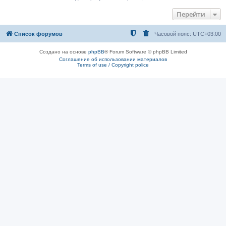
Перейти
Список форумов
Часовой пояс:
UTC+03:00
Создано на основе
phpBB
® Forum Software © phpBB Limited
Соглашение об использовании материалов
Terms of use / Copyright police