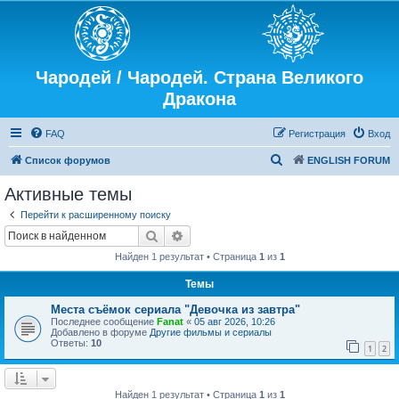
Чародей / Чародей. Страна Великого
Дракона
FAQ
Регистрация
Вход
П
Список форумов
ENGLISH FORUM
о
Активные темы
и
Перейти к расширенному поиску
с
Поиск
Расширенный поиск
к
Найден 1 результат • Страница
1
из
1
Темы
Места съёмок сериала "Девочка из завтра"
Последнее сообщение
Fanat
«
05 авг 2026, 10:26
Добавлено в форуме
Другие фильмы и сериалы
Ответы:
10
1
2
Найден 1 результат • Страница
1
из
1