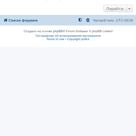
Перейти
Список форумов
Часовой пояс:
UTC+03:00
Создано на основе
phpBB
® Forum Software © phpBB Limited
Соглашение об использовании материалов
Terms of use / Copyright police