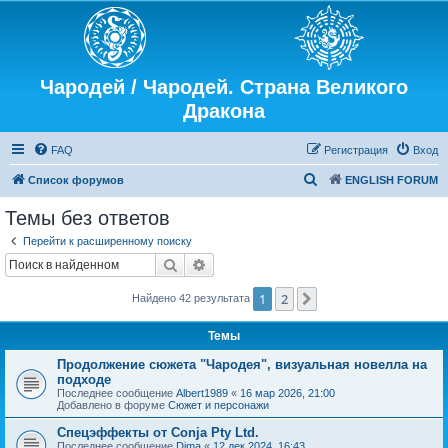
Чародей / Чародей. Страна Великого
Дракона
FAQ
Регистрация
Вход
П
Список форумов
ENGLISH FORUM
о
Темы без ответов
и
Перейти к расширенному поиску
с
Поиск
Расширенный поиск
к
1
2
След.
Найдено 42 результата
Темы
Продолжение сюжета "Чародея", визуальная новелла на
подходе
Последнее сообщение
Albert1989
«
16 мар 2026, 21:00
Добавлено в форуме
Сюжет и персонажи
Спецэффекты от Conja Pty Ltd.
Последнее сообщение
Dima
«
12 дек 2024, 16:43