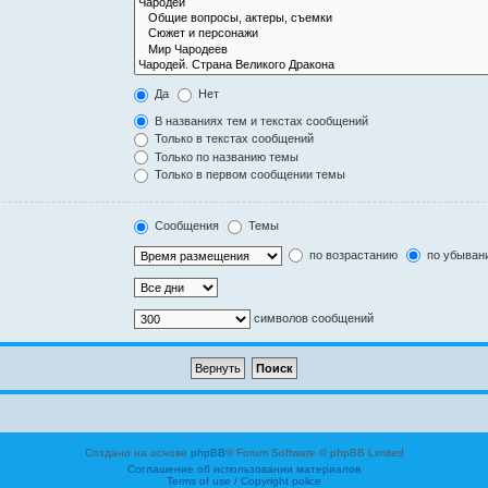
Да
Нет
В названиях тем и текстах сообщений
Только в текстах сообщений
Только по названию темы
Только в первом сообщении темы
Сообщения
Темы
по возрастанию
по убыван
символов сообщений
Создано на основе
phpBB
® Forum Software © phpBB Limited
Соглашение об использовании материалов
Terms of use / Copyright police