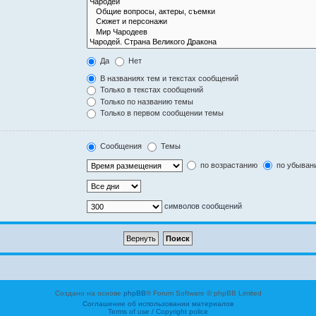
Да
Нет
В названиях тем и текстах сообщений
Только в текстах сообщений
Только по названию темы
Только в первом сообщении темы
Сообщения
Темы
по возрастанию
по убыван
символов сообщений
Создано на основе
phpBB
® Forum Software © phpBB Limited
Соглашение об использовании материалов
Terms of use / Copyright police