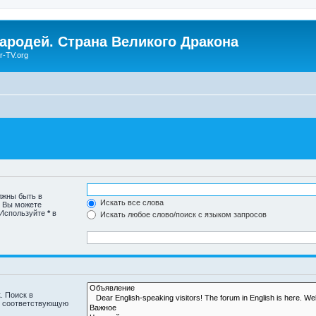
Чародей. Страна Великого Дракона
r-TV.org
лжны быть в
Искать все слова
. Вы можете
 Используйте
*
в
Искать любое слово/поиск с языком запросов
. Поиск в
и соответствующую