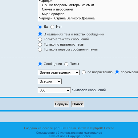
Да
Нет
В названиях тем и текстах сообщений
Только в текстах сообщений
Только по названию темы
Только в первом сообщении темы
Сообщения
Темы
по возрастанию
по убыван
символов сообщений
Создано на основе
phpBB
® Forum Software © phpBB Limited
Соглашение об использовании материалов
Terms of use / Copyright police