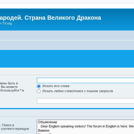
Чародей. Страна Великого Дракона
r-TV.org
лжны быть в
Искать все слова
. Вы можете
 Используйте
*
в
Искать любое слово/поиск с языком запросов
. Поиск в
и соответствующую