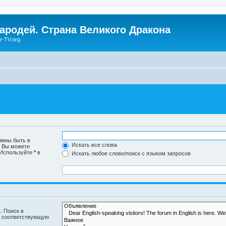
Чародей. Страна Великого Дракона
r-TV.org
лжны быть в
Искать все слова
. Вы можете
 Используйте
*
в
Искать любое слово/поиск с языком запросов
. Поиск в
и соответствующую