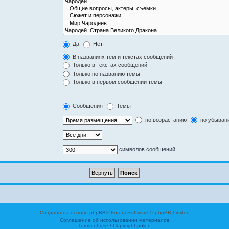
Да
Нет
В названиях тем и текстах сообщений
Только в текстах сообщений
Только по названию темы
Только в первом сообщении темы
Сообщения
Темы
по возрастанию
по убыван
символов сообщений
Создано на основе
phpBB
® Forum Software © phpBB Limited
Соглашение об использовании материалов
Terms of use / Copyright police