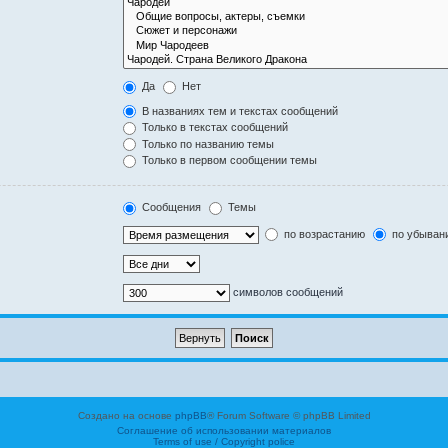
Да
Нет
В названиях тем и текстах сообщений
Только в текстах сообщений
Только по названию темы
Только в первом сообщении темы
Сообщения
Темы
по возрастанию
по убыван
символов сообщений
Создано на основе
phpBB
® Forum Software © phpBB Limited
Соглашение об использовании материалов
Terms of use / Copyright police