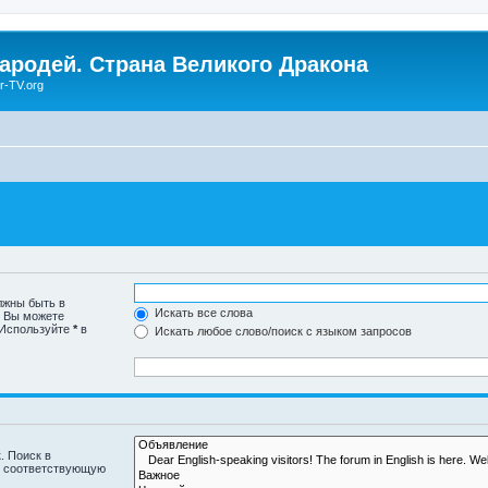
Чародей. Страна Великого Дракона
r-TV.org
лжны быть в
Искать все слова
. Вы можете
 Используйте
*
в
Искать любое слово/поиск с языком запросов
. Поиск в
и соответствующую