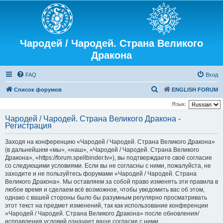
Чародей / Чародей. Страна Великого
Дракона
FAQ
Вход
П
Список форумов
ENGLISH FORUM
о
Язык:
и
Чародей / Чародей. Страна Великого Дракона -
Регистрация
с
к
Заходя на конференцию «Чародей / Чародей. Страна Великого Дракона»
(в дальнейшем «мы», «наш», «Чародей / Чародей. Страна Великого
Дракона», «https://forum.spellbinder.tv»), вы подтверждаете своё согласие
со следующими условиями. Если вы не согласны с ними, пожалуйста, не
заходите и не пользуйтесь форумами «Чародей / Чародей. Страна
Великого Дракона». Мы оставляем за собой право изменять эти правила в
любое время и сделаем всё возможное, чтобы уведомить вас об этом,
однако с вашей стороны было бы разумным регулярно просматривать
этот текст на предмет изменений, так как использование конференции
«Чародей / Чародей. Страна Великого Дракона» после обновления/
исправления условий означает ваше согласие с ними.