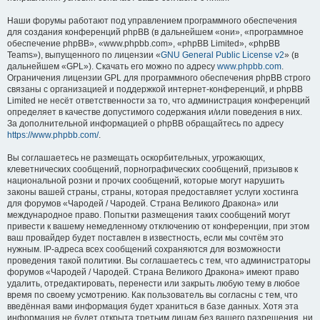
Наши форумы работают под управлением программного обеспечения
для создания конференций phpBB (в дальнейшем «они», «программное
обеспечение phpBB», «www.phpbb.com», «phpBB Limited», «phpBB
Teams»), выпущенного по лицензии «
GNU General Public License v2
» (в
дальнейшем «GPL»). Скачать его можно по адресу
www.phpbb.com
.
Ограничения лицензии GPL для программного обеспечения phpBB строго
связаны с организацией и поддержкой интернет-конференций, и phpBB
Limited не несёт ответственности за то, что администрация конференций
определяет в качестве допустимого содержания и/или поведения в них.
За дополнительной информацией о phpBB обращайтесь по адресу
https://www.phpbb.com/
.
Вы соглашаетесь не размещать оскорбительных, угрожающих,
клеветнических сообщений, порнографических сообщений, призывов к
национальной розни и прочих сообщений, которые могут нарушить
законы вашей страны, страны, которая предоставляет услуги хостинга
для форумов «Чародей / Чародей. Страна Великого Дракона» или
международное право. Попытки размещения таких сообщений могут
привести к вашему немедленному отключению от конференции, при этом
ваш провайдер будет поставлен в известность, если мы сочтём это
нужным. IP-адреса всех сообщений сохраняются для возможности
проведения такой политики. Вы соглашаетесь с тем, что администраторы
форумов «Чародей / Чародей. Страна Великого Дракона» имеют право
удалить, отредактировать, перенести или закрыть любую тему в любое
время по своему усмотрению. Как пользователь вы согласны с тем, что
введённая вами информация будет храниться в базе данных. Хотя эта
информация не будет открыта третьим лицам без вашего разрешения, ни