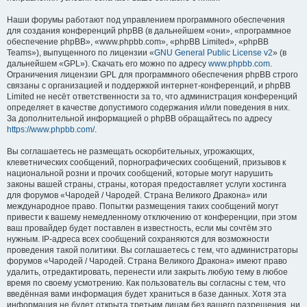
Наши форумы работают под управлением программного обеспечения
для создания конференций phpBB (в дальнейшем «они», «программное
обеспечение phpBB», «www.phpbb.com», «phpBB Limited», «phpBB
Teams»), выпущенного по лицензии «
GNU General Public License v2
» (в
дальнейшем «GPL»). Скачать его можно по адресу
www.phpbb.com
.
Ограничения лицензии GPL для программного обеспечения phpBB строго
связаны с организацией и поддержкой интернет-конференций, и phpBB
Limited не несёт ответственности за то, что администрация конференций
определяет в качестве допустимого содержания и/или поведения в них.
За дополнительной информацией о phpBB обращайтесь по адресу
https://www.phpbb.com/
.
Вы соглашаетесь не размещать оскорбительных, угрожающих,
клеветнических сообщений, порнографических сообщений, призывов к
национальной розни и прочих сообщений, которые могут нарушить
законы вашей страны, страны, которая предоставляет услуги хостинга
для форумов «Чародей / Чародей. Страна Великого Дракона» или
международное право. Попытки размещения таких сообщений могут
привести к вашему немедленному отключению от конференции, при этом
ваш провайдер будет поставлен в известность, если мы сочтём это
нужным. IP-адреса всех сообщений сохраняются для возможности
проведения такой политики. Вы соглашаетесь с тем, что администраторы
форумов «Чародей / Чародей. Страна Великого Дракона» имеют право
удалить, отредактировать, перенести или закрыть любую тему в любое
время по своему усмотрению. Как пользователь вы согласны с тем, что
введённая вами информация будет храниться в базе данных. Хотя эта
информация не будет открыта третьим лицам без вашего разрешения, ни