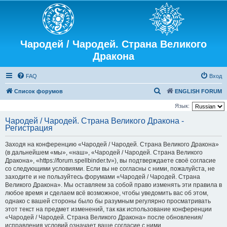
Чародей / Чародей. Страна Великого
Дракона
FAQ
Вход
П
Список форумов
ENGLISH FORUM
о
Язык:
и
Чародей / Чародей. Страна Великого Дракона -
Регистрация
с
к
Заходя на конференцию «Чародей / Чародей. Страна Великого Дракона»
(в дальнейшем «мы», «наш», «Чародей / Чародей. Страна Великого
Дракона», «https://forum.spellbinder.tv»), вы подтверждаете своё согласие
со следующими условиями. Если вы не согласны с ними, пожалуйста, не
заходите и не пользуйтесь форумами «Чародей / Чародей. Страна
Великого Дракона». Мы оставляем за собой право изменять эти правила в
любое время и сделаем всё возможное, чтобы уведомить вас об этом,
однако с вашей стороны было бы разумным регулярно просматривать
этот текст на предмет изменений, так как использование конференции
«Чародей / Чародей. Страна Великого Дракона» после обновления/
исправления условий означает ваше согласие с ними.