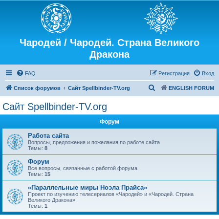
Чародей / Чародей. Страна Великого
Дракона
FAQ
Регистрация
Вход
П
Список форумов
Сайт Spellbinder-TV.org
ENGLISH FORUM
о
Сайт Spellbinder-TV.org
и
Форум
с
к
Работа сайта
Вопросы, предложения и пожелания по работе сайта
Темы:
8
Форум
Все вопросы, связанные с работой форума
Темы:
15
«Параллельные миры Ноэла Прайса»
Проект по изучению телесериалов «Чародей» и «Чародей. Страна
Великого Дракона»
Темы:
1