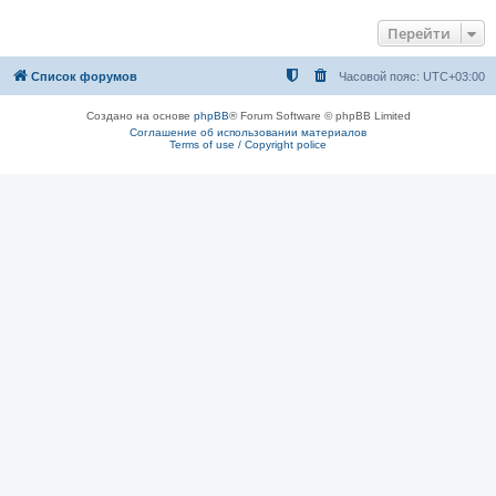
Перейти
Список форумов
Часовой пояс:
UTC+03:00
Создано на основе
phpBB
® Forum Software © phpBB Limited
Соглашение об использовании материалов
Terms of use / Copyright police