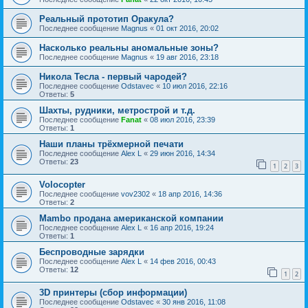
Реальный прототип Оракула?
Последнее сообщение
Magnus
«
01 окт 2016, 20:02
Насколько реальны аномальные зоны?
Последнее сообщение
Magnus
«
19 авг 2016, 23:18
Никола Тесла - первый чародей?
Последнее сообщение
Odstavec
«
10 июл 2016, 22:16
Ответы:
5
Шахты, рудники, метрострой и т.д.
Последнее сообщение
Fanat
«
08 июл 2016, 23:39
Ответы:
1
Наши планы трёхмерной печати
Последнее сообщение
Alex L
«
29 июн 2016, 14:34
Ответы:
23
1
2
3
Volocopter
Последнее сообщение
vov2302
«
18 апр 2016, 14:36
Ответы:
2
Mambo продана американской компании
Последнее сообщение
Alex L
«
16 апр 2016, 19:24
Ответы:
1
Беспроводные зарядки
Последнее сообщение
Alex L
«
14 фев 2016, 00:43
Ответы:
12
1
2
3D принтеры (сбор информации)
Последнее сообщение
Odstavec
«
30 янв 2016, 11:08