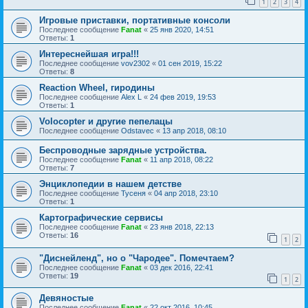
1
2
3
4
Игровые приставки, портативные консоли
Последнее сообщение
Fanat
«
25 янв 2020, 14:51
Ответы:
1
Интереснейшая игра!!!
Последнее сообщение
vov2302
«
01 сен 2019, 15:22
Ответы:
8
Reaction Wheel, гиродины
Последнее сообщение
Alex L
«
24 фев 2019, 19:53
Ответы:
1
Volocopter и другие пепелацы
Последнее сообщение
Odstavec
«
13 апр 2018, 08:10
Беспроводные зарядные устройства.
Последнее сообщение
Fanat
«
11 апр 2018, 08:22
Ответы:
7
Энциклопедии в нашем детстве
Последнее сообщение
Тусеня
«
04 апр 2018, 23:10
Ответы:
1
Картографические сервисы
Последнее сообщение
Fanat
«
23 янв 2018, 22:13
Ответы:
16
1
2
"Диснейленд", но о "Чародее". Помечтаем?
Последнее сообщение
Fanat
«
03 дек 2016, 22:41
Ответы:
19
1
2
Девяностые
Последнее сообщение
Fanat
«
22 окт 2016, 10:45