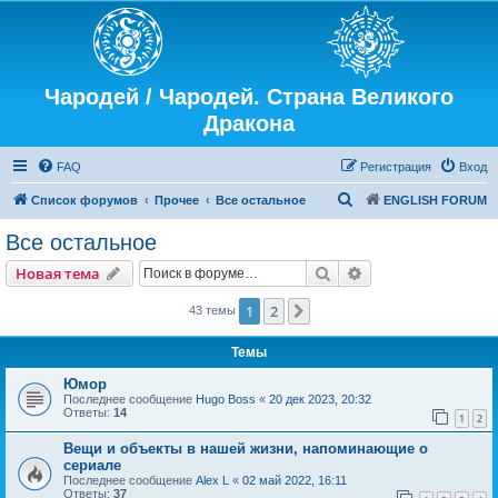
Чародей / Чародей. Страна Великого
Дракона
FAQ
Регистрация
Вход
П
Список форумов
Прочее
Все остальное
ENGLISH FORUM
о
Все остальное
и
Поиск
Расширенный пои
Новая тема
с
к
1
2
След.
43 темы
Темы
Юмор
Последнее сообщение
Hugo Boss
«
20 дек 2023, 20:32
Ответы:
14
1
2
Вещи и объекты в нашей жизни, напоминающие о
сериале
Последнее сообщение
Alex L
«
02 май 2022, 16:11
Ответы:
37