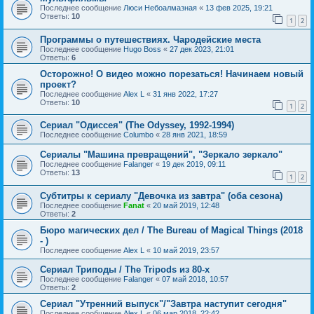
Последнее сообщение
Люси Небоалмазная
«
13 фев 2025, 19:21
Ответы:
10
1
2
Программы о путешествиях. Чародейские места
Последнее сообщение
Hugo Boss
«
27 дек 2023, 21:01
Ответы:
6
Осторожно! О видео можно порезаться! Начинаем новый
проект?
Последнее сообщение
Alex L
«
31 янв 2022, 17:27
Ответы:
10
1
2
Сериал "Одиссея" (The Odyssey, 1992-1994)
Последнее сообщение
Columbo
«
28 янв 2021, 18:59
Сериалы "Машина превращений", "Зеркало зеркало"
Последнее сообщение
Falanger
«
19 дек 2019, 09:11
Ответы:
13
1
2
Субтитры к сериалу "Девочка из завтра" (оба сезона)
Последнее сообщение
Fanat
«
20 май 2019, 12:48
Ответы:
2
Бюро магических дел / The Bureau of Magical Things (2018
- )
Последнее сообщение
Alex L
«
10 май 2019, 23:57
Сериал Триподы / The Tripods из 80-х
Последнее сообщение
Falanger
«
07 май 2018, 10:57
Ответы:
2
Сериал "Утренний выпуск"/"Завтра наступит сегодня"
Последнее сообщение
Alex L
«
06 мар 2018, 22:42