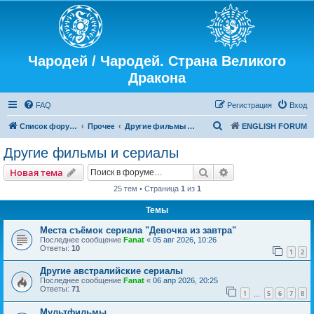
Чародей / Чародей. Страна Великого
Дракона
FAQ
Регистрация
Вход
П
Список форумов
Прочее
Другие фильмы и сериалы
ENGLISH FORUM
о
Другие фильмы и сериалы
и
Поиск
Расширенный пои
Новая тема
с
25 тем • Страница
1
из
1
к
Темы
Места съёмок сериала "Девочка из завтра"
Последнее сообщение
Fanat
«
05 авг 2026, 10:26
Ответы:
10
1
2
Другие австралийские сериалы
Последнее сообщение
Fanat
«
06 апр 2026, 20:25
Ответы:
71
1
5
6
7
8
…
Мультфильмы