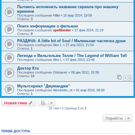
Пытаюсь вспомнить название сериала про машину
времени
Последнее сообщение
Hillel
«
15 мар 2014, 19:59
Ответы:
3
Поиск информации о фильмах
Последнее сообщение
spellbinder
«
27 фев 2014, 21:19
Ответы:
9
РАЗДАЧА: A little bit of Soul / Маленькая частичка души
Последнее сообщение
Alex L
«
27 апр 2013, 21:54
Ответы:
1
Легенда о Вильгельме Телле / The Legend of William Tell
Последнее сообщение
Alex L
«
07 фев 2013, 22:46
Доктор Кто
Последнее сообщение
Odstavec
«
09 дек 2012, 19:39
Ответы:
14
1
2
Мультсериал "Джуманджи"
Последнее сообщение
Alexander_nt
«
01 мар 2010, 08:00
Ответы:
1
Новая тема
25 тем • Страница
1
из
1
Перейти
ПРАВА ДОСТУПА