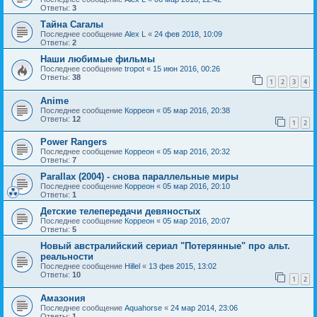
Ответы:
3
Тайна Сагалы
Последнее сообщение
Alex L
«
24 фев 2018, 10:09
Ответы:
2
Наши любимые фильмы
Последнее сообщение
tropot
«
15 июн 2016, 00:26
Ответы:
38
1
2
3
4
Anime
Последнее сообщение
Корреон
«
05 мар 2016, 20:38
Ответы:
12
1
2
Power Rangers
Последнее сообщение
Корреон
«
05 мар 2016, 20:32
Ответы:
7
Parallax (2004) - снова параллельные миры
Последнее сообщение
Корреон
«
05 мар 2016, 20:10
Ответы:
1
Детские телепередачи девяностых
Последнее сообщение
Корреон
«
05 мар 2016, 20:07
Ответы:
5
Новый австралийский сериал "Потерянные" про альт.
реальности
Последнее сообщение
Hillel
«
13 фев 2015, 13:02
Ответы:
10
1
2
Амазония
Последнее сообщение
Aquahorse
«
24 мар 2014, 23:06
Ответы:
1