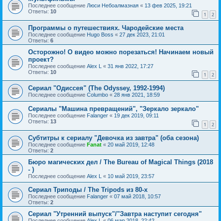
Последнее сообщение
Люси Небоалмазная
«
13 фев 2025, 19:21
Ответы:
10
1
2
Программы о путешествиях. Чародейские места
Последнее сообщение
Hugo Boss
«
27 дек 2023, 21:01
Ответы:
6
Осторожно! О видео можно порезаться! Начинаем новый
проект?
Последнее сообщение
Alex L
«
31 янв 2022, 17:27
Ответы:
10
1
2
Сериал "Одиссея" (The Odyssey, 1992-1994)
Последнее сообщение
Columbo
«
28 янв 2021, 18:59
Сериалы "Машина превращений", "Зеркало зеркало"
Последнее сообщение
Falanger
«
19 дек 2019, 09:11
Ответы:
13
1
2
Субтитры к сериалу "Девочка из завтра" (оба сезона)
Последнее сообщение
Fanat
«
20 май 2019, 12:48
Ответы:
2
Бюро магических дел / The Bureau of Magical Things (2018
- )
Последнее сообщение
Alex L
«
10 май 2019, 23:57
Сериал Триподы / The Tripods из 80-х
Последнее сообщение
Falanger
«
07 май 2018, 10:57
Ответы:
2
Сериал "Утренний выпуск"/"Завтра наступит сегодня"
Последнее сообщение
Alex L
«
06 мар 2018, 22:42