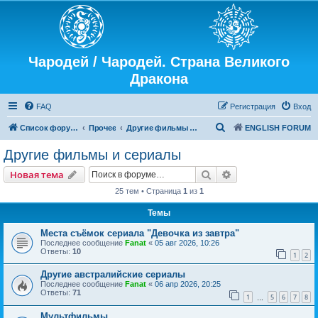
Чародей / Чародей. Страна Великого
Дракона
FAQ
Регистрация
Вход
П
Список форумов
Прочее
Другие фильмы и сериалы
ENGLISH FORUM
о
Другие фильмы и сериалы
и
Поиск
Расширенный пои
Новая тема
с
25 тем • Страница
1
из
1
к
Темы
Места съёмок сериала "Девочка из завтра"
Последнее сообщение
Fanat
«
05 авг 2026, 10:26
Ответы:
10
1
2
Другие австралийские сериалы
Последнее сообщение
Fanat
«
06 апр 2026, 20:25
Ответы:
71
1
5
6
7
8
…
Мультфильмы