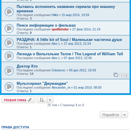
Пытаюсь вспомнить название сериала про машину
времени
Последнее сообщение
Hillel
«
15 мар 2014, 19:59
Ответы:
3
Поиск информации о фильмах
Последнее сообщение
spellbinder
«
27 фев 2014, 21:19
Ответы:
9
РАЗДАЧА: A little bit of Soul / Маленькая частичка души
Последнее сообщение
Alex L
«
27 апр 2013, 21:54
Ответы:
1
Легенда о Вильгельме Телле / The Legend of William Tell
Последнее сообщение
Alex L
«
07 фев 2013, 22:46
Доктор Кто
Последнее сообщение
Odstavec
«
09 дек 2012, 19:39
Ответы:
14
1
2
Мультсериал "Джуманджи"
Последнее сообщение
Alexander_nt
«
01 мар 2010, 08:00
Ответы:
1
Новая тема
25 тем • Страница
1
из
1
Перейти
ПРАВА ДОСТУПА