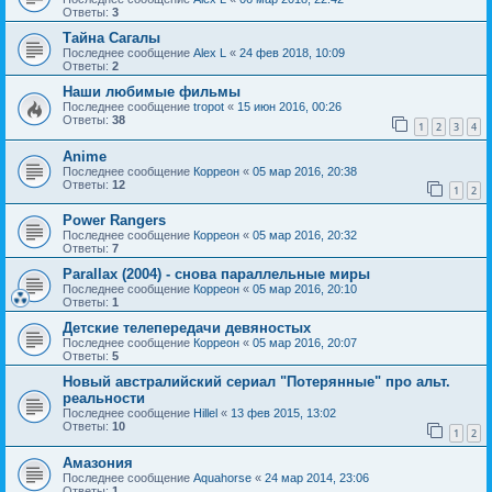
Ответы:
3
Тайна Сагалы
Последнее сообщение
Alex L
«
24 фев 2018, 10:09
Ответы:
2
Наши любимые фильмы
Последнее сообщение
tropot
«
15 июн 2016, 00:26
Ответы:
38
1
2
3
4
Anime
Последнее сообщение
Корреон
«
05 мар 2016, 20:38
Ответы:
12
1
2
Power Rangers
Последнее сообщение
Корреон
«
05 мар 2016, 20:32
Ответы:
7
Parallax (2004) - снова параллельные миры
Последнее сообщение
Корреон
«
05 мар 2016, 20:10
Ответы:
1
Детские телепередачи девяностых
Последнее сообщение
Корреон
«
05 мар 2016, 20:07
Ответы:
5
Новый австралийский сериал "Потерянные" про альт.
реальности
Последнее сообщение
Hillel
«
13 фев 2015, 13:02
Ответы:
10
1
2
Амазония
Последнее сообщение
Aquahorse
«
24 мар 2014, 23:06
Ответы:
1