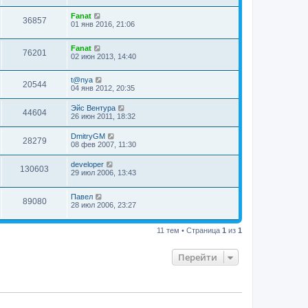
Fanat
36857
01 янв 2016, 21:06
Fanat
76201
02 июн 2013, 14:40
t@nya
20544
04 янв 2012, 20:35
Эйс Вентура
44604
26 июн 2011, 18:32
DmitryGM
28279
08 фев 2007, 11:30
developer
130603
29 июл 2006, 13:43
Павел
89080
28 июл 2006, 23:27
11 тем • Страница
1
из
1
Перейти