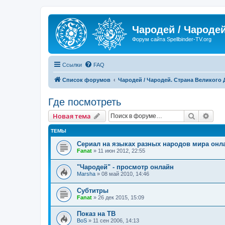
Чародей / Чародей
Форум сайта Spellbinder-TV.org
Ссылки
FAQ
Список форумов
Чародей / Чародей. Страна Великого
Где посмотреть
Поиск
Рас
Новая тема
ТЕМЫ
Сериал на языках разных народов мира онл
Fanat
» 11 июн 2012, 22:55
"Чародей" - просмотр онлайн
Marsha
» 08 май 2010, 14:46
Субтитры
Fanat
» 26 дек 2015, 15:09
Показ на ТВ
BoS
» 11 сен 2006, 14:13