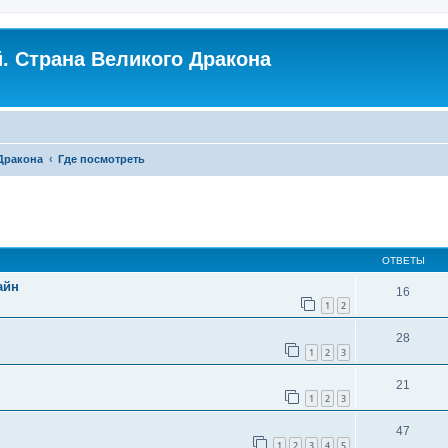
. Страна Великого Дракона
 Дракона
Где посмотреть
ширенный поиск
ОТВЕТЫ
айн
16
1
2
28
1
2
3
21
1
2
3
47
1
2
3
4
5