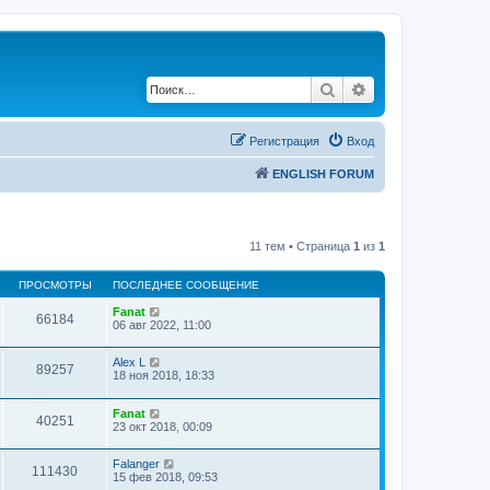
Поиск
Расширенный по
Регистрация
Вход
ENGLISH FORUM
11 тем • Страница
1
из
1
ПРОСМОТРЫ
ПОСЛЕДНЕЕ СООБЩЕНИЕ
Fanat
66184
06 авг 2022, 11:00
Alex L
89257
18 ноя 2018, 18:33
Fanat
40251
23 окт 2018, 00:09
Falanger
111430
15 фев 2018, 09:53