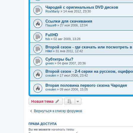
Чародей с оригинальных DVD дисков
RoxMarty
» 14 янв 2012, 23:30
Ссылки для скачивания
ПашаФ
» 27 ноя 2006, 12:04
FullHD
fsb
» 02 авг 2009, 13:28
Второй сезон - где скачать или посмотреть 
Hillel
» 31 янв 2011, 12:42
Субтитры бы?
green
» 04 фев 2007, 20:36
Второй сезон - 2-4 серии на русском, оцифр
creulen
» 17 июл 2006, 23:42
Вторая половина первого сезона Чародея
creulen
» 09 июл 2006, 15:05
Новая тема
Вернуться к списку форумов
ПРАВА ДОСТУПА
Вы
не можете
начинать темы