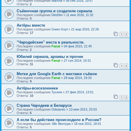
Последнее сообщение
Marsha
«
08 сен 2016, 19:57
Ответы:
2
Съёмочная группа и создатели сериала
Последнее сообщение
DimDim
«
11 июн 2016, 11:32
Ответы:
5
Актёры вместе
Последнее сообщение
Gwen Goyl
«
21 мар 2016, 22:26
Ответы:
17
1
2
"Чародейские" места в реальности.
Последнее сообщение
Fanat
«
04 фев 2015, 21:45
Ответы:
2
Юбилей сериала, архивы и прочее
Последнее сообщение
Fanat
«
27 сен 2014, 19:31
Ответы:
11
1
2
Метки для Google Earth с местами съёмок
Последнее сообщение
Fanat
«
29 мар 2014, 19:33
Ответы:
9
Актёры-всесезонники
Последнее сообщение
Тусеня
«
27 фев 2014, 13:51
Ответы:
10
1
2
Страна Чародеев в Беларуси
Последнее сообщение
Odstavec
«
13 июн 2013, 23:03
Ответы:
6
А если бы действие происходило в России?
Последнее сообщение
Эйс Вентура
«
18 ноя 2012, 18:01
Ответы:
5