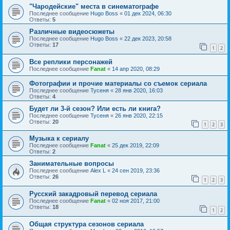
"Чародейские" места в синематографе
Последнее сообщение
Hugo Boss
«
01 дек 2024, 06:30
Ответы:
5
Различные видеосюжеты
Последнее сообщение
Hugo Boss
«
22 дек 2023, 20:58
Ответы:
17
1
2
Все реплики персонажей
Последнее сообщение
Fanat
«
14 апр 2020, 08:29
Фотографии и прочие материалы со съемок сериала
Последнее сообщение
Тусеня
«
28 янв 2020, 16:03
Ответы:
4
Будет ли 3-й сезон? Или есть ли книга?
Последнее сообщение
Тусеня
«
26 янв 2020, 22:15
Ответы:
20
1
2
3
Музыка к сериалу
Последнее сообщение
Fanat
«
25 дек 2019, 22:09
Ответы:
2
Занимательные вопросы
Последнее сообщение
Alex L
«
24 сен 2019, 23:36
Ответы:
26
1
2
3
Русский закадровый перевод сериала
Последнее сообщение
Fanat
«
02 ноя 2017, 21:00
Ответы:
18
1
2
Общая структура сезонов сериала