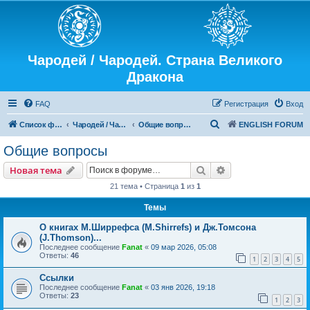
Чародей / Чародей. Страна Великого
Дракона
FAQ
Регистрация
Вход
П
Список форумов
Чародей / Чародей. Страна Великого Дракона
Общие вопросы
ENGLISH FORUM
о
Общие вопросы
и
Поиск
Расширенный пои
Новая тема
с
21 тема • Страница
1
из
1
к
Темы
О книгах М.Ширрефса (M.Shirrefs) и Дж.Томсона
(J.Thomson)...
Последнее сообщение
Fanat
«
09 мар 2026, 05:08
Ответы:
46
1
2
3
4
5
Ссылки
Последнее сообщение
Fanat
«
03 янв 2026, 19:18
Ответы:
23
1
2
3