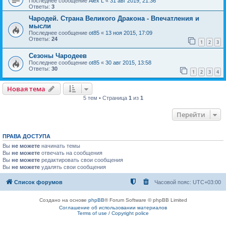
Последнее сообщение
Alex L
«
31 авг 2019, 21:36
Ответы:
3
Чародей. Страна Великого Дракона - Впечатления и
мысли
Последнее сообщение
ot85
«
13 ноя 2015, 17:09
Ответы:
24
1
2
3
Сезоны Чародеев
Последнее сообщение
ot85
«
30 авг 2015, 13:58
Ответы:
30
1
2
3
4
Новая тема
5 тем • Страница
1
из
1
Перейти
ПРАВА ДОСТУПА
Вы
не можете
начинать темы
Вы
не можете
отвечать на сообщения
Вы
не можете
редактировать свои сообщения
Вы
не можете
удалять свои сообщения
Список форумов
Часовой пояс:
UTC+03:00
Создано на основе
phpBB
® Forum Software © phpBB Limited
Соглашение об использовании материалов
Terms of use / Copyright police