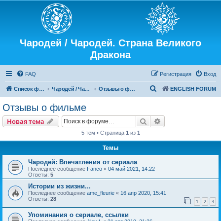
Чародей / Чародей. Страна Великого
Дракона
FAQ
Регистрация
Вход
П
Список форумов
Чародей / Чародей. Страна Великого Дракона
Отзывы о фильме
ENGLISH FORUM
о
Отзывы о фильме
и
Поиск
Расширенный пои
Новая тема
с
5 тем • Страница
1
из
1
к
Темы
Чародей: Впечатления от сериала
Последнее сообщение
Fanco
«
04 май 2021, 14:22
Ответы:
5
Истории из жизни...
Последнее сообщение
ame_fleurie
«
16 апр 2020, 15:41
Ответы:
28
1
2
3
Упоминания о сериале, ссылки