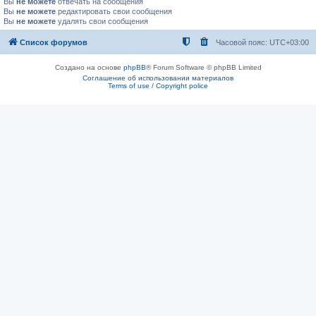
Вы
не можете
отвечать на сообщения
Вы
не можете
редактировать свои сообщения
Вы
не можете
удалять свои сообщения
Список форумов
Часовой пояс:
UTC+03:00
Создано на основе
phpBB
® Forum Software © phpBB Limited
Соглашение об использовании материалов
Terms of use / Copyright police