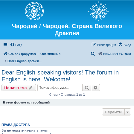
Чародей / Чародей. Страна Великого
Дракона
FAQ
Регистрация
Вход
П
Список форумов
Объявление
ENGLISH FORUM
о
Dear English-speaking visitors! The forum in English is here. Welcome!
и
Dear English-speaking visitors! The forum in
с
English is here. Welcome!
к
Поиск
Расширенный пои
Новая тема
0 тем • Страница
1
из
1
В этом форуме нет сообщений.
Перейти
ПРАВА ДОСТУПА
Вы
не можете
начинать темы