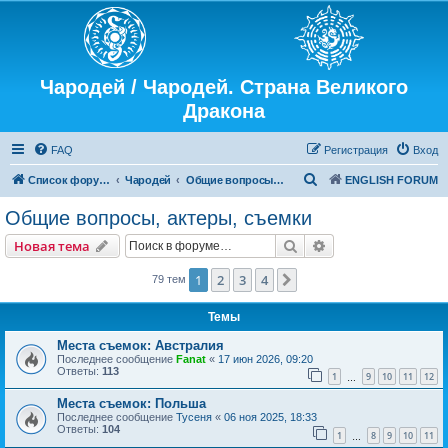
Чародей / Чародей. Страна Великого
Дракона
FAQ
Регистрация
Вход
П
Список форумов
Чародей
Общие вопросы, актеры, съемки
ENGLISH FORUM
о
Общие вопросы, актеры, съемки
и
Поиск
Расширенный пои
Новая тема
с
к
1
2
3
4
След.
79 тем
Темы
Места съемок: Австралия
Последнее сообщение
Fanat
«
17 июн 2026, 09:20
Ответы:
113
1
9
10
11
12
…
Места съемок: Польша
Последнее сообщение
Тусеня
«
06 ноя 2025, 18:33
Ответы:
104
1
8
9
10
11
…