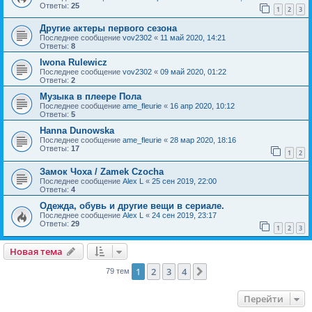
Ответы:
25
1
2
3
Другие актеры первого сезона
Последнее сообщение
vov2302
«
11 май 2020, 14:21
Ответы:
8
Iwona Rulewicz
Последнее сообщение
vov2302
«
09 май 2020, 01:22
Ответы:
2
Музыка в плеере Пола
Последнее сообщение
ame_fleurie
«
16 апр 2020, 10:12
Ответы:
5
Hanna Dunowska
Последнее сообщение
ame_fleurie
«
28 мар 2020, 18:16
Ответы:
17
1
2
Замок Чоха / Zamek Czocha
Последнее сообщение
Alex L
«
25 сен 2019, 22:00
Ответы:
4
Одежда, обувь и другие вещи в сериале.
Последнее сообщение
Alex L
«
24 сен 2019, 23:17
Ответы:
29
1
2
3
Новая тема
1
2
3
4
След.
79 тем
Перейти