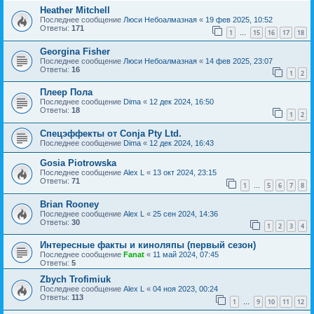
Heather Mitchell
Последнее сообщение
Люси Небоалмазная
«
19 фев 2025, 10:52
Ответы:
171
1
15
16
17
18
…
Georgina Fisher
Последнее сообщение
Люси Небоалмазная
«
14 фев 2025, 23:07
Ответы:
16
1
2
Плеер Пола
Последнее сообщение
Dima
«
12 дек 2024, 16:50
Ответы:
18
1
2
Спецэффекты от Conja Pty Ltd.
Последнее сообщение
Dima
«
12 дек 2024, 16:43
Gosia Piotrowska
Последнее сообщение
Alex L
«
13 окт 2024, 23:15
Ответы:
71
1
5
6
7
8
…
Brian Rooney
Последнее сообщение
Alex L
«
25 сен 2024, 14:36
Ответы:
30
1
2
3
4
Интересные факты и киноляпы (первый сезон)
Последнее сообщение
Fanat
«
11 май 2024, 07:45
Ответы:
5
Zbych Trofimiuk
Последнее сообщение
Alex L
«
04 ноя 2023, 00:24
Ответы:
113
1
9
10
11
12
…