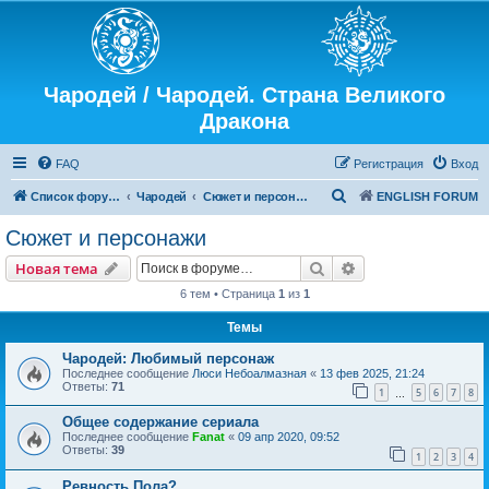
Чародей / Чародей. Страна Великого
Дракона
FAQ
Регистрация
Вход
П
Список форумов
Чародей
Сюжет и персонажи
ENGLISH FORUM
о
Сюжет и персонажи
и
Поиск
Расширенный пои
Новая тема
с
6 тем • Страница
1
из
1
к
Темы
Чародей: Любимый персонаж
Последнее сообщение
Люси Небоалмазная
«
13 фев 2025, 21:24
Ответы:
71
1
5
6
7
8
…
Общее содержание сериала
Последнее сообщение
Fanat
«
09 апр 2020, 09:52
Ответы:
39
1
2
3
4
Ревность Пола?