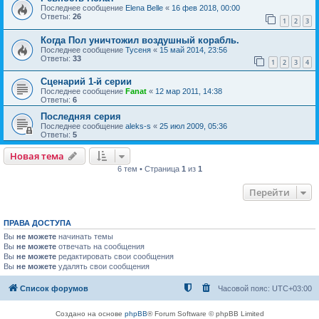
Последнее сообщение
Elena Belle
«
16 фев 2018, 00:00
Ответы:
26
1
2
3
Когда Пол уничтожил воздушный корабль.
Последнее сообщение
Тусеня
«
15 май 2014, 23:56
Ответы:
33
1
2
3
4
Сценарий 1-й серии
Последнее сообщение
Fanat
«
12 мар 2011, 14:38
Ответы:
6
Последняя серия
Последнее сообщение
aleks-s
«
25 июл 2009, 05:36
Ответы:
5
Новая тема
6 тем • Страница
1
из
1
Перейти
ПРАВА ДОСТУПА
Вы
не можете
начинать темы
Вы
не можете
отвечать на сообщения
Вы
не можете
редактировать свои сообщения
Вы
не можете
удалять свои сообщения
Список форумов
Часовой пояс:
UTC+03:00
Создано на основе
phpBB
® Forum Software © phpBB Limited