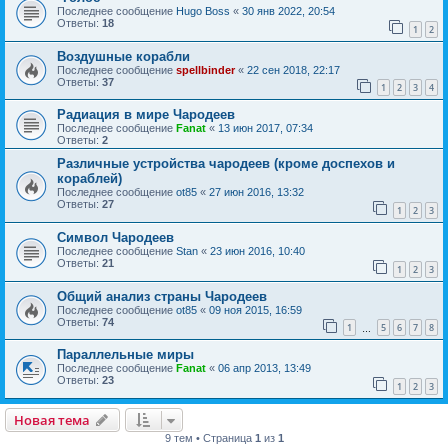
Последнее сообщение
Hugo Boss
«
30 янв 2022, 20:54
Ответы:
18
1
2
Воздушные корабли
Последнее сообщение
spellbinder
«
22 сен 2018, 22:17
Ответы:
37
1
2
3
4
Радиация в мире Чародеев
Последнее сообщение
Fanat
«
13 июн 2017, 07:34
Ответы:
2
Различные устройства чародеев (кроме доспехов и
кораблей)
Последнее сообщение
ot85
«
27 июн 2016, 13:32
Ответы:
27
1
2
3
Символ Чародеев
Последнее сообщение
Stan
«
23 июн 2016, 10:40
Ответы:
21
1
2
3
Общий анализ страны Чародеев
Последнее сообщение
ot85
«
09 ноя 2015, 16:59
Ответы:
74
1
5
6
7
8
…
Параллельные миры
Последнее сообщение
Fanat
«
06 апр 2013, 13:49
Ответы:
23
1
2
3
Новая тема
9 тем • Страница
1
из
1