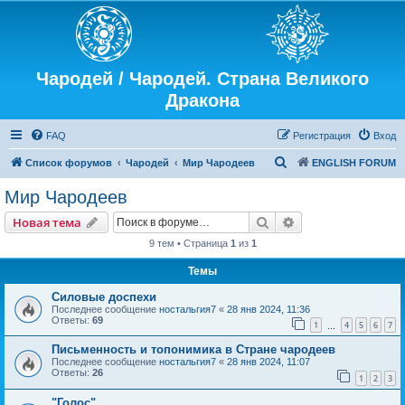
Чародей / Чародей. Страна Великого
Дракона
FAQ
Регистрация
Вход
П
Список форумов
Чародей
Мир Чародеев
ENGLISH FORUM
о
Мир Чародеев
и
Поиск
Расширенный пои
Новая тема
с
9 тем • Страница
1
из
1
к
Темы
Силовые доспехи
Последнее сообщение
ностальгия7
«
28 янв 2024, 11:36
Ответы:
69
1
4
5
6
7
…
Письменность и топонимика в Стране чародеев
Последнее сообщение
ностальгия7
«
28 янв 2024, 11:07
Ответы:
26
1
2
3
"Голос"