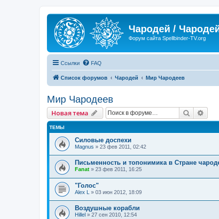
Чародей / Чародей
Форум сайта Spellbinder-TV.org
Ссылки
FAQ
Список форумов
Чародей
Мир Чародеев
Мир Чародеев
Поиск
Рас
Новая тема
ТЕМЫ
Силовые доспехи
Magnus
» 23 фев 2011, 02:42
Письменность и топонимика в Стране чарод
Fanat
» 23 фев 2011, 16:25
"Голос"
Alex L
» 03 июн 2012, 18:09
Воздушные корабли
Hillel
» 27 сен 2010, 12:54