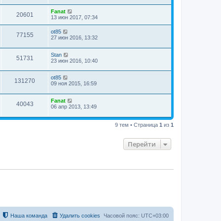
Fanat
20601
13 июн 2017, 07:34
ot85
77155
27 июн 2016, 13:32
Stan
51731
23 июн 2016, 10:40
ot85
131270
09 ноя 2015, 16:59
Fanat
40043
06 апр 2013, 13:49
9 тем • Страница
1
из
1
Перейти
Наша команда
Удалить cookies
Часовой пояс:
UTC+03:00