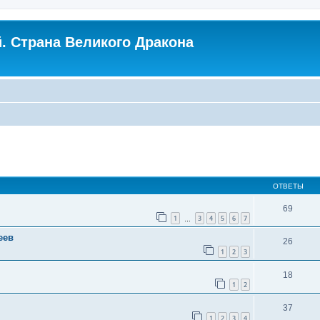
. Страна Великого Дракона
ширенный поиск
ОТВЕТЫ
69
1
3
4
5
6
7
…
еев
26
1
2
3
18
1
2
37
1
2
3
4