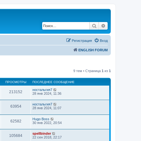
Поиск
Расширенный по
Регистрация
Вход
ENGLISH FORUM
9 тем • Страница
1
из
1
ПРОСМОТРЫ
ПОСЛЕДНЕЕ СООБЩЕНИЕ
ностальгия7
213152
28 янв 2024, 11:36
ностальгия7
63954
28 янв 2024, 11:07
Hugo Boss
62582
30 янв 2022, 20:54
spellbinder
105684
22 сен 2018, 22:17