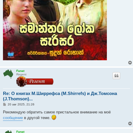
Fanat
Regent
Re: О книгах М.Ширрефса (M.Shirrefs) и Дж.Томсона
(J.Thomson)...
С
20 авг 2025, 21:26
о
о
Рекомендую обратить самое пристальное внимание на моё
б
сообщение
в другой теме.
щ
е
н
и
Fanat
е