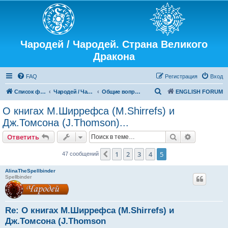
Чародей / Чародей. Страна Великого
Дракона
FAQ
Регистрация
Вход
П
Список форумов
Чародей / Чародей. Страна Великого Дракона
Общие вопросы
ENGLISH FORUM
о
О книгах М.Ширрефса (M.Shirrefs) и
и
Дж.Томсона (J.Thomson)...
с
Поиск
Расширен
Ответить
к
1
2
3
4
5
Пред.
47 сообщений
AlinaTheSpellbinder
Spellbinder
Re: О книгах М.Ширрефса (M.Shirrefs) и
Дж.Томсона (J.Thomson