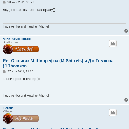
С
28 май 2011, 21:23
о
о
ладно) как только, так сразу))
б
щ
е
н
и
I love Ashka and Heather Mitchell
е
AlinaTheSpellbinder
Spellbinder
Re: О книгах М.Ширрефса (M.Shirrefs) и Дж.Томсона
(J.Thomson
С
27 ноя 2011, 11:28
о
о
книги просто супер!))
б
щ
е
н
и
I love Ashka and Heather Mitchell
е
Florsita
Villager