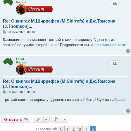
Regent
Re: О книгах М.Ширрефса (M.Shirrefs) и Дж.Томсона
(J.Thomson)...
С
23 фев 2026, 09:10
о
о
Кампания по написанию третьей книги по сериалу "Девочка из
б
завтра" получила второй шанс! Подробности см. в
профильной теме
.
щ
е
н
и
Fanat
е
Regent
Re: О книгах М.Ширрефса (M.Shirrefs) и Дж.Томсона
(J.Thomson)...
С
09 мар 2026, 05:08
о
о
Третьей книге по сериалу "Девочка из завтра" быть! Сумма набрана!
б
щ
е
н
и
Ответить
е
1
2
3
4
5
Пред.
47 сообщений