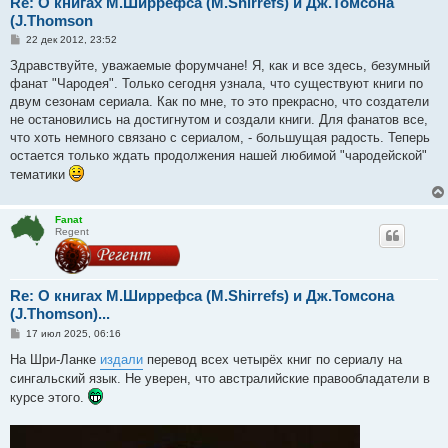
Re: О книгах М.Ширрефса (M.Shirrefs) и Дж.Томсона
(J.Thomson
С
22 дек 2012, 23:52
о
о
Здравствуйте, уважаемые форумчане! Я, как и все здесь, безумный
б
фанат "Чародея". Только сегодня узнала, что существуют книги по
щ
е
двум сезонам сериала. Как по мне, то это прекрасно, что создатели
н
не остановились на достигнутом и создали книги. Для фанатов все,
и
е
что хоть немного связано с сериалом, - большущая радость. Теперь
остается только ждать продолжения нашей любимой "чародейской"
тематики
Fanat
Regent
Re: О книгах М.Ширрефса (M.Shirrefs) и Дж.Томсона
(J.Thomson)...
С
17 июл 2025, 06:16
о
о
На Шри-Ланке
издали
перевод всех четырёх книг по сериалу на
б
сингальский язык. Не уверен, что австралийские правообладатели в
щ
е
курсе этого.
н
и
е