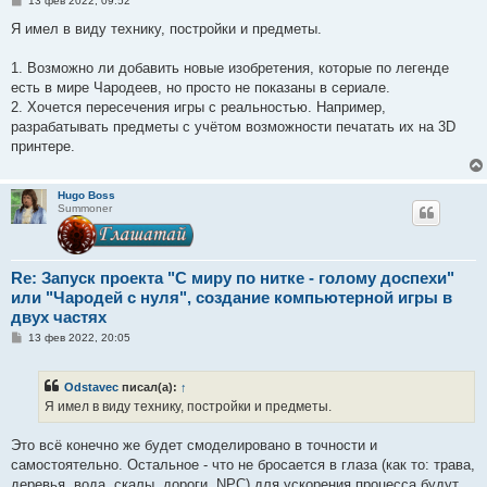
13 фев 2022, 09:52
о
о
Я имел в виду технику, постройки и предметы.
б
щ
е
1. Возможно ли добавить новые изобретения, которые по легенде
н
есть в мире Чародеев, но просто не показаны в сериале.
и
е
2. Хочется пересечения игры с реальностью. Например,
разрабатывать предметы с учётом возможности печатать их на 3D
принтере.
Hugo Boss
Summoner
Re: Запуск проекта "С миру по нитке - голому доспехи"
или "Чародей с нуля", создание компьютерной игры в
двух частях
С
13 фев 2022, 20:05
о
о
б
Odstavec
писал(а):
↑
щ
е
Я имел в виду технику, постройки и предметы.
н
и
е
Это всё конечно же будет смоделировано в точности и
самостоятельно. Остальное - что не бросается в глаза (как то: трава,
деревья, вода, скалы, дороги, NPC) для ускорения процесса будут