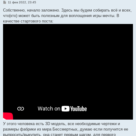
С
11 фев 2022, 23:45
о
о
Собственно, начало заложено. Здесь мы будем собирать всё и всех,
б
что(кто) может быть полезным для воплощения игры мечты. В
щ
е
качестве стартового поста:
н
и
е
У этого человека есть 3D модель, все необходимые чертежи и
размеры фабрики из мира Бессмертных, думаю если получится ее
выпросить/выкупить, она станет первым шагом, для первого