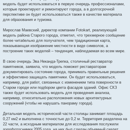
модель будет использоваться в первую очередь профессионалами,
которые проектируют и ремонтируют города, а в долгосрочной
перспективе он будет использоваться также в качестве материала
для образования и туризма.
Мирослав Маевский, директор компании Fotokart, реализующей
модель района Старого города, отметил, что трехмерное сообщение
более читабельно для получателя, чем традиционная карта,
показывающая изображение местности в виде символов, а
построение таких моделей – тенденция, наблюдаемая во всем мире.
В свою очередь Эва Неканда-Трепка, столичный реставратор
памятников, заявила, что модель поможет реставраторам
документировать состояние города, принимать правильные решения
и эффективно защищать памятники. Он будет использоваться,
например, для работ, связанных с изменением типа поверхности в
Старом городе или подбором цвета фасадов зданий. Офис СКЗ
также будет использовать модель для проведения анализа,
например, относительно расположения новых архитектурных
сооружений (чтобы не нарушать панораму города).
Детальная модель исторической части столицы занимает площадь
0,27 км2 и выполнена с точностью до 0,2 м. Территория разделена на
22 части, а исходным материалом для исследования послужили
аэрофотоснимки 2005 года. на них был сделан объемный скелет.