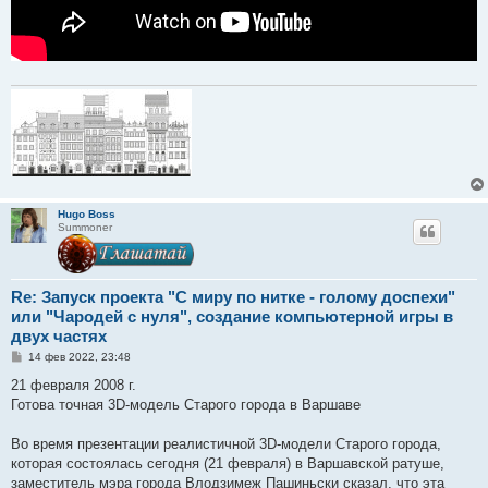
Hugo Boss
Summoner
Re: Запуск проекта "С миру по нитке - голому доспехи"
или "Чародей с нуля", создание компьютерной игры в
двух частях
С
14 фев 2022, 23:48
о
о
21 февраля 2008 г.
б
Готова точная 3D-модель Старого города в Варшаве
щ
е
н
Во время презентации реалистичной 3D-модели Старого города,
и
е
которая состоялась сегодня (21 февраля) в Варшавской ратуше,
заместитель мэра города Влодзимеж Пашиньски сказал, что эта