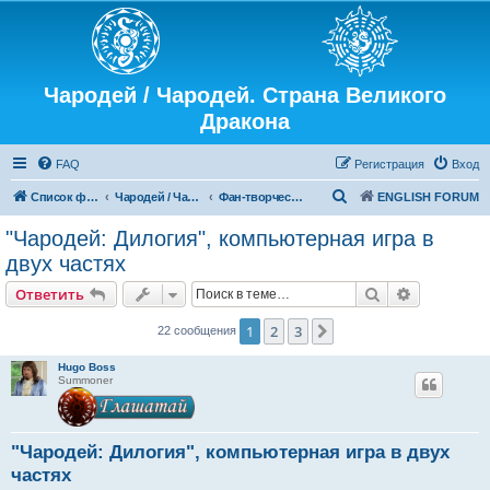
Чародей / Чародей. Страна Великого
Дракона
FAQ
Регистрация
Вход
П
Список форумов
Чародей / Чародей. Страна Великого Дракона
Фан-творчество
ENGLISH FORUM
о
"Чародей: Дилогия", компьютерная игра в
и
двух частях
с
Поиск
Расширен
Ответить
к
1
2
3
След.
22 сообщения
Hugo Boss
Summoner
"Чародей: Дилогия", компьютерная игра в двух
частях