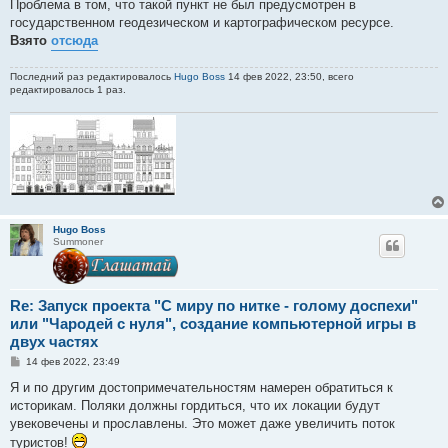
Проблема в том, что такой пункт не был предусмотрен в
государственном геодезическом и картографическом ресурсе.
Взято
отсюда
Последний раз редактировалось
Hugo Boss
14 фев 2022, 23:50, всего
редактировалось 1 раз.
Hugo Boss
Summoner
Re: Запуск проекта "С миру по нитке - голому доспехи"
или "Чародей с нуля", создание компьютерной игры в
двух частях
С
14 фев 2022, 23:49
о
о
Я и по другим достопримечательностям намерен обратиться к
б
историкам. Поляки должны гордиться, что их локации будут
щ
е
увековечены и прославлены. Это может даже увеличить поток
н
туристов!
и