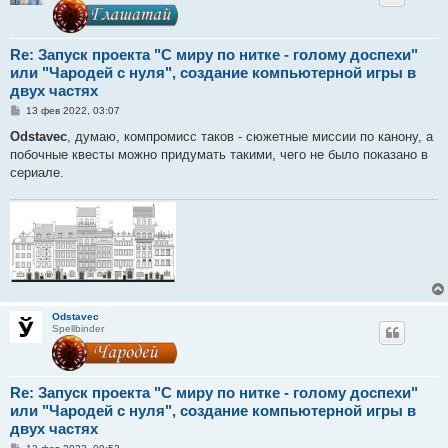
Re: Запуск проекта "С миру по нитке - голому доспехи"
или "Чародей с нуля", создание компьютерной игры в
двух частях
С
13 фев 2022, 03:07
о
о
Odstavec
, думаю, компромисс таков - сюжетные миссии по канону, а
б
побочные квесты можно придумать такими, чего не было показано в
щ
е
сериале.
н
и
е
Odstavec
Spellbinder
Re: Запуск проекта "С миру по нитке - голому доспехи"
или "Чародей с нуля", создание компьютерной игры в
двух частях
С