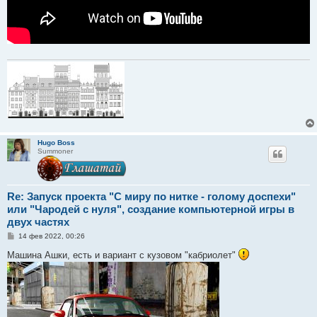
Hugo Boss
Summoner
Re: Запуск проекта "С миру по нитке - голому доспехи"
или "Чародей с нуля", создание компьютерной игры в
двух частях
С
14 фев 2022, 00:26
о
о
Машина Ашки, есть и вариант с кузовом "кабриолет"
б
щ
е
н
и
е