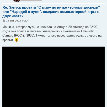
Re: Запуск проекта "С миру по нитке - голому доспехи"
или "Чародей с нуля", создание компьютерной игры в
двух частях
С
14 фев 2022, 00:04
о
о
Машина, которая чуть не наехала на Ашку в 20 эпизоде на 22:00,
б
когда она пошла в магазин электроники - знаменитый Chevrolet
щ
е
Camaro IROC-Z (1985). Нужно только переставить руль, с левого на
н
правый.
и
е