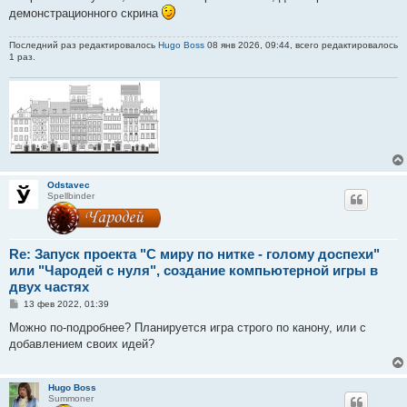
демонстрационного скрина
Последний раз редактировалось
Hugo Boss
08 янв 2026, 09:44, всего редактировалось
1 раз.
Odstavec
Spellbinder
Re: Запуск проекта "С миру по нитке - голому доспехи"
или "Чародей с нуля", создание компьютерной игры в
двух частях
С
13 фев 2022, 01:39
о
о
Можно по-подробнее? Планируется игра строго по канону, или с
б
добавлением своих идей?
щ
е
н
и
Hugo Boss
е
Summoner