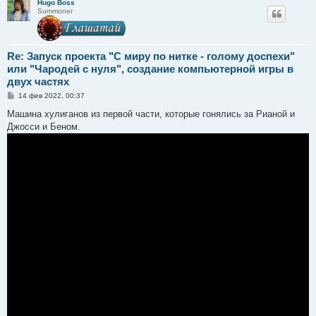
Hugo Boss
Summoner
Re: Запуск проекта "С миру по нитке - голому доспехи"
или "Чародей с нуля", создание компьютерной игры в
двух частях
С
14 фев 2022, 00:37
о
о
Машина хулиганов из первой части, которые гонялись за Рианой и
б
Джосси и Беном.
щ
е
н
и
е