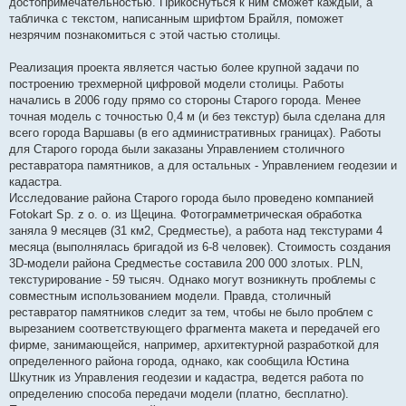
достопримечательностью. Прикоснуться к ним сможет каждый, а
табличка с текстом, написанным шрифтом Брайля, поможет
незрячим познакомиться с этой частью столицы.
Реализация проекта является частью более крупной задачи по
построению трехмерной цифровой модели столицы. Работы
начались в 2006 году прямо со стороны Старого города. Менее
точная модель с точностью 0,4 м (и без текстур) была сделана для
всего города Варшавы (в его административных границах). Работы
для Старого города были заказаны Управлением столичного
реставратора памятников, а для остальных - Управлением геодезии и
кадастра.
Исследование района Старого города было проведено компанией
Fotokart Sp. z o. o. из Щецина. Фотограмметрическая обработка
заняла 9 месяцев (31 км2, Средместье), а работа над текстурами 4
месяца (выполнялась бригадой из 6-8 человек). Стоимость создания
3D-модели района Средместье составила 200 000 злотых. PLN,
текстурирование - 59 тысяч. Однако могут возникнуть проблемы с
совместным использованием модели. Правда, столичный
реставратор памятников следит за тем, чтобы не было проблем с
вырезанием соответствующего фрагмента макета и передачей его
фирме, занимающейся, например, архитектурной разработкой для
определенного района города, однако, как сообщила Юстина
Шкутник из Управления геодезии и кадастра, ведется работа по
определению способа передачи модели (платно, бесплатно).