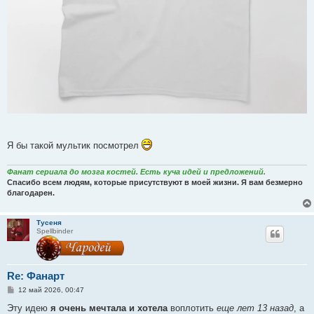
Я бы такой мультик посмотрел
Фанат сериала до мозга костей. Есть куча идей и предложений.
Спасибо всем людям, которые присутствуют в моей жизни. Я вам безмерно
благодарен.
Тусеня
Spellbinder
Re: Фанарт
С
12 май 2026, 00:47
о
о
Эту идею
я очень мечтала и хотела
воплотить
еще лет 13 назад
, а