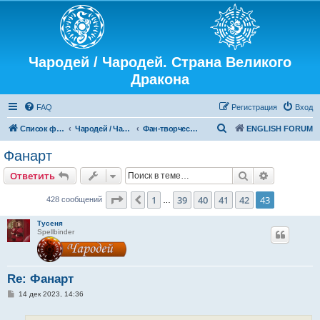
Чародей / Чародей. Страна Великого
Дракона
FAQ
Регистрация
Вход
П
Список форумов
Чародей / Чародей. Страна Великого Дракона
Фан-творчество
ENGLISH FORUM
о
Фанарт
и
Поиск
Расширен
Ответить
с
к
Страница
43
из
43
1
39
40
41
42
43
Пред.
428 сообщений
…
Тусеня
Spellbinder
Re: Фанарт
С
14 дек 2023, 14:36
о
о
б