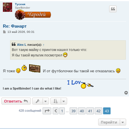
Тусеня
Spellbinder
Re: Фанарт
С
13 май 2026, 00:31
о
о
б
Alex L
писал(а):
↑
щ
е
Вот такую майку с принтом нашел только что:
н
Я бы такой мультик посмотрел
и
е
Я тоже
И от футболочки бы такой не отказалась
I am a Spellbinder! I can do what I like!
Ответить
Страница
43
из
43
1
39
40
41
42
43
Пред.
428 сообщений
…
Перейти