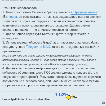
Что и как использовала:
1. Фото с костюмом Регента я брала у некоего
А. Треугольникова
.
(Вот
здесь
он рассказывает о том, как создавалась вся эта эпопея).
Если он есть здесь на форуме - со всей искренностью приношу
извинения за использование его фотографии. Делать скрины
сериала не вариант - не слишком хорошее качество.
2. Далее нашла через Гугл Картинки фото Хизер Митчелл в
молодости.
3. Использовала нейросеть GigaChat от известного зеленого банка
(она доступна в
Telegram
, в
MAX
, также есть отдельные оф.сайт и
приложение).
(да, я знаю, что для этого гораздо лучше подходит Midjourney, но для ее
использования нужен Discord, и + я не особо сильна в инглише, тем более в
.
части составления промтов, чтобы AI выдала нужный результат)
4. Далее я загрузила в нейросеть два фото и просто попросила
нейросеть объединить фото ("Объедини одежду с первого фото с
лицом со второго фото"). Результат, который вы видите на картинке,
получился не с первого раза, пришлось вносить несколько мелких
корректировок в промт и генерировать несколько вариантов.
I am a Spellbinder! I can do what I like!