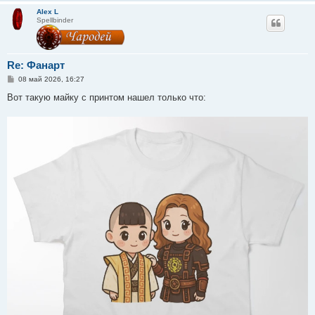
Alex L
Spellbinder
Re: Фанарт
С
08 май 2026, 16:27
о
о
Вот такую майку с принтом нашел только что:
б
щ
е
н
и
е