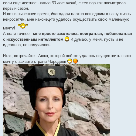
б
если еще честнее -
около 30 лет назад
, с тех пор как посмотрела
щ
е
первый сезон.
н
И вот в нынешнее время, благодаря плотно вошедшим в нашу жизнь
и
е
нейросетям, мне наконец-то удалось осуществить свою маленькую
мечту!
А если точнее -
мне просто захотелось поиграться, побаловаться
с искусственным интеллектом
И думаю, у меня, пусть и не
идеально, но получилось.
Итак, встречайте - Ашка, которой всё же удалось осуществить свою
мечту о захвате страны Чародеев