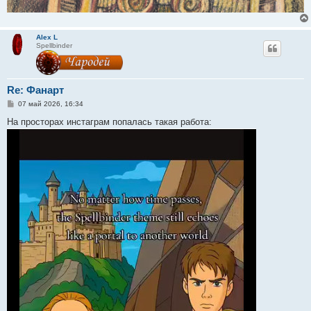
Alex L
Spellbinder
Re: Фанарт
С
07 май 2026, 16:34
о
о
На просторах инстаграм попалась такая работа:
б
щ
е
н
и
е