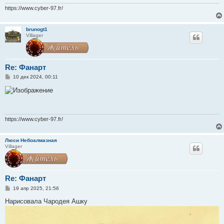
н
и
https://www.cyber-97.fr/
е
brunogt1
Villager
Re: Фанарт
С
10 дек 2024, 00:11
о
о
б
щ
е
н
и
https://www.cyber-97.fr/
е
Люси Небоалмазная
Villager
Re: Фанарт
С
19 апр 2025, 21:56
о
о
Нарисовала Чародея Ашку
б
щ
е
н