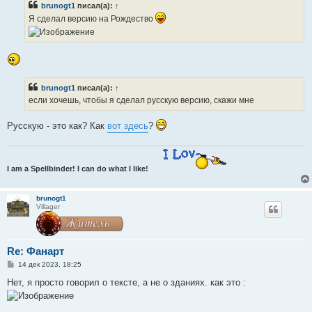
brunogt1
писал(а):
↑
щ
е
Я сделал версию на Рождество
н
и
е
brunogt1
писал(а):
↑
если хочешь, чтобы я сделал русскую версию, скажи мне
Русскую - это как? Как
вот здесь
?
I am a Spellbinder! I can do what I like!
brunogt1
Villager
Re: Фанарт
С
14 дек 2023, 18:25
о
о
Нет, я просто говорил о тексте, а не о зданиях. как это :
б
щ
е