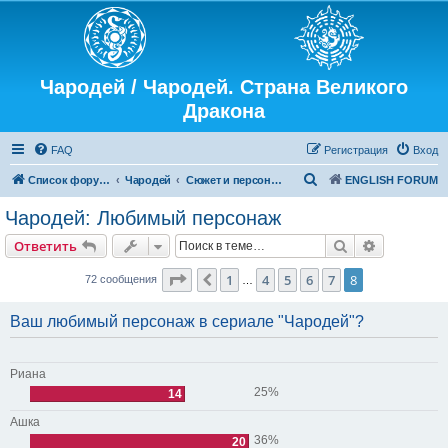
Чародей / Чародей. Страна Великого
Дракона
FAQ
Регистрация
Вход
П
Список форумов
Чародей
Сюжет и персонажи
ENGLISH FORUM
о
Чародей: Любимый персонаж
и
Поиск
Расширен
Ответить
с
к
Страница
8
из
8
1
4
5
6
7
8
Пред.
72 сообщения
…
Ваш любимый персонаж в сериале "Чародей"?
Риана
25%
14
Ашка
36%
20