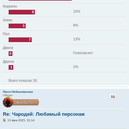
Корреон
15%
8
Алекс
9%
5
Пол
13%
7
Джоси
Голосов нет
0
Другое
2%
1
Всего голосов:
55
Люси Небоалмазная
Villager
Re: Чародей: Любимый персонаж
С
13 фев 2025, 21:14
о
о