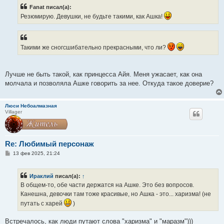
б
Fanat писал(а):
щ
е
Резюмирую. Девушки, не будьте такими, как Ашка!
н
и
е
Такими же сногсшибательно прекрасными, что ли?
Лучше не быть такой, как принцесса Айя. Меня ужасает, как она
молчала и позволяла Ашке говорить за нее. Откуда такое доверие?
Люси Небоалмазная
Villager
Re: Любимый персонаж
С
13 фев 2025, 21:24
о
о
б
Ираклий
писал(а):
↑
щ
е
В общем-то, обе части держатся на Ашке. Это без вопросов.
н
Канешна, девочки там тоже красивые, но Ашка - это... харизма! (не
и
е
путать с харей
)
Встречалось, как люди путают слова "харизма" и "маразм")))