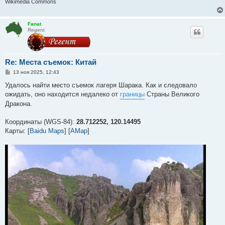
Wikimedia Commons
Fanat
Regent
Re: Места съемок: Китай
С
13 ноя 2025, 12:43
о
о
Удалось найти место съемок лагеря Шарака. Как и следовало
б
ожидать, оно находится недалеко от
границы
Страны Великого
щ
е
Дракона.
н
и
е
Координаты (WGS-84):
28.712252, 120.14495
Карты: [
Baidu Maps
] [
AMap
]