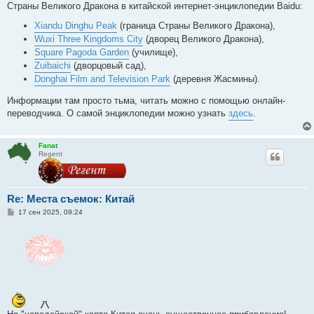
Страны Великого Дракона в китайской интернет-энциклопедии Baidu:
щ
е
Xiandu Dinghu Peak
(граница Страны Великого Дракона),
н
и
Wuxi Three Kingdoms City
(дворец Великого Дракона),
е
Square Pagoda Garden
(училище),
Zuibaichi
(дворцовый сад),
Donghai Film and Television Park
(деревня Жасмины).
Информации там просто тьма, читать можно с помощью онлайн-
переводчика. О самой энциклопедии можно узнать
здесь
.
Fanat
Regent
Re: Места съемок: Китай
С
17 сен 2025, 09:24
о
о
б
щ
е
н
и
е