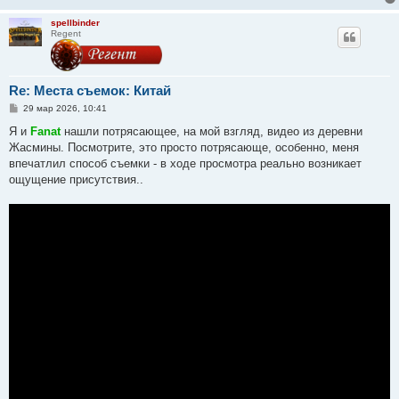
spellbinder
Regent
Re: Места съемок: Китай
С
29 мар 2026, 10:41
о
о
Я и
Fanat
нашли потрясающее, на мой взгляд, видео из деревни
б
Жасмины. Посмотрите, это просто потрясающе, особенно, меня
щ
е
впечатлил способ съемки - в ходе просмотра реально возникает
н
ощущение присутствия..
и
е