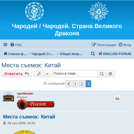
Чародей / Чародей. Страна Великого
Дракона
FAQ
Регистрация
Вход
П
Список форумов
Чародей. Страна Великого Дракона
Общие вопросы, актеры, съемки
ENGLISH FORUM
о
Места съемок: Китай
и
Поиск
Расширен
Ответить
с
к
1
2
3
Пред.
25 сообщений
spellbinder
Regent
Места съемок: Китай
С
04 сен 2006, 16:54
о
о
б