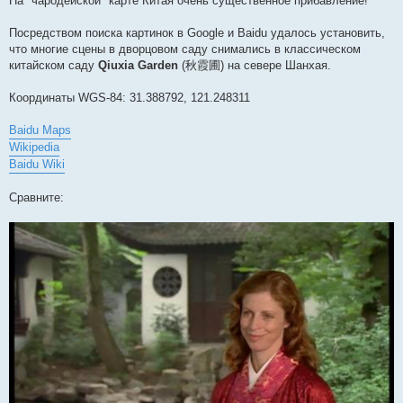
На "чародейской" карте Китая очень существенное прибавление!
Посредством поиска картинок в Google и Baidu удалось установить,
что многие сцены в дворцовом саду снимались в классическом
китайском саду
Qiuxia Garden
(秋霞圃) на севере Шанхая.
Координаты WGS-84: 31.388792, 121.248311
Baidu Maps
Wikipedia
Baidu Wiki
Сравните: