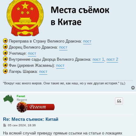
щ
е
н
и
е
Переправа в Страну Великого Дракона:
пост
Дворец Великого Дракона:
пост
Училище:
пост
Внутренние сады Дворца Великого Дракона:
пост 1
,
пост 2
Фин (деревня Жасмины):
пост
Лагерь Шарака:
пост
"Вокруг нас много миров. Они такие же, как наш, но у них другая история." (ц.)
Fanat
Regent
Re: Места съемок: Китай
С
05 сен 2024, 18:36
о
о
На всякий случай приведу прямые ссылки на статьи о локациях
б