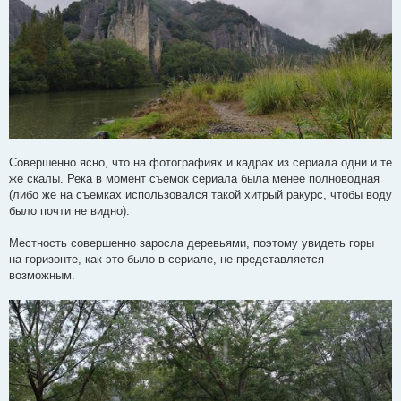
Совершенно ясно, что на фотографиях и кадрах из сериала одни и те
же скалы. Река в момент съемок сериала была менее полноводная
(либо же на съемках использовался такой хитрый ракурс, чтобы воду
было почти не видно).
Местность совершенно заросла деревьями, поэтому увидеть горы
на горизонте, как это было в сериале, не представляется
возможным.