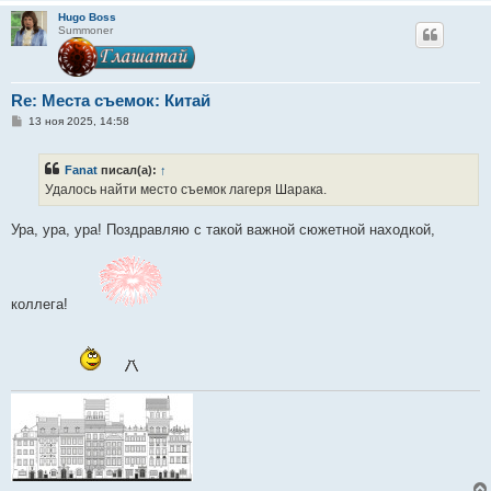
Hugo Boss
Summoner
Re: Места съемок: Китай
С
13 ноя 2025, 14:58
о
о
б
Fanat
писал(а):
↑
щ
е
Удалось найти место съемок лагеря Шарака.
н
и
е
Ура, ура, ура! Поздравляю с такой важной сюжетной находкой,
коллега!