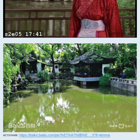
источник:
https://baike.baidu.com/pic/%E7%A7%8B%E ... 5?fr=lemma