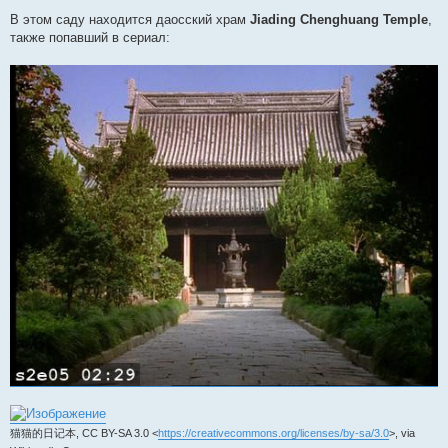
В этом саду находится даосский храм
Jiading Chenghuang Temple
,
также попавший в сериал:
猫猫的日记本, CC BY-SA 3.0 <
https://creativecommons.org/licenses/by-sa/3.0
>, via