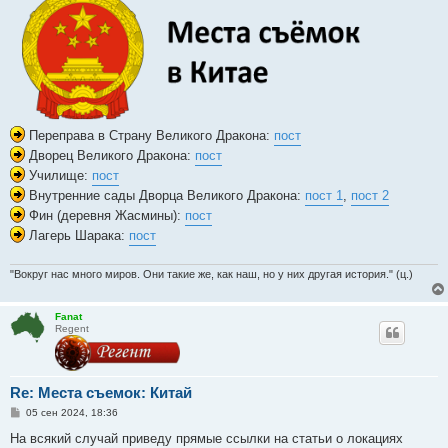
щ
е
н
и
е
Переправа в Страну Великого Дракона:
пост
Дворец Великого Дракона:
пост
Училище:
пост
Внутренние сады Дворца Великого Дракона:
пост 1
,
пост 2
Фин (деревня Жасмины):
пост
Лагерь Шарака:
пост
"Вокруг нас много миров. Они такие же, как наш, но у них другая история." (ц.)
Fanat
Regent
Re: Места съемок: Китай
С
05 сен 2024, 18:36
о
о
На всякий случай приведу прямые ссылки на статьи о локациях
б