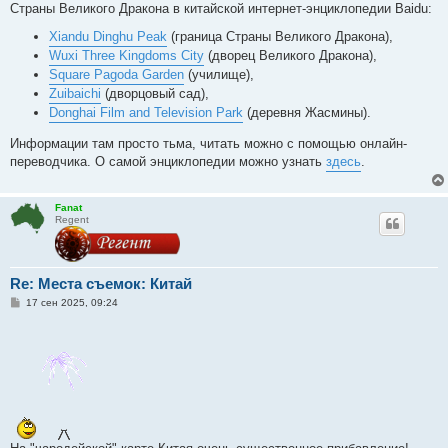
Страны Великого Дракона в китайской интернет-энциклопедии Baidu:
щ
е
Xiandu Dinghu Peak
(граница Страны Великого Дракона),
н
и
Wuxi Three Kingdoms City
(дворец Великого Дракона),
е
Square Pagoda Garden
(училище),
Zuibaichi
(дворцовый сад),
Donghai Film and Television Park
(деревня Жасмины).
Информации там просто тьма, читать можно с помощью онлайн-
переводчика. О самой энциклопедии можно узнать
здесь
.
Fanat
Regent
Re: Места съемок: Китай
С
17 сен 2025, 09:24
о
о
б
щ
е
н
и
е