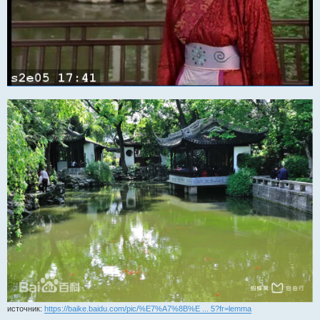
источник:
https://baike.baidu.com/pic/%E7%A7%8B%E ... 5?fr=lemma