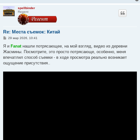
spellbinder
Regent
Re: Места съемок: Китай
С
29 мар 2026, 10:41
о
о
Я и
Fanat
нашли потрясающее, на мой взгляд, видео из деревни
б
Жасмины. Посмотрите, это просто потрясающе, особенно, меня
щ
е
впечатлил способ съемки - в ходе просмотра реально возникает
н
ощущение присутствия..
и
е