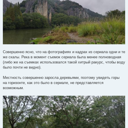
Совершенно ясно, что на фотографиях и кадрах из сериала одни и те
же скалы. Река в момент съемок сериала была менее полноводная
(либо же на съемках использовался такой хитрый ракурс, чтобы воду
было почти не видно).
Местность совершенно заросла деревьями, поэтому увидеть горы
на горизонте, как это было в сериале, не представляется
возможным.