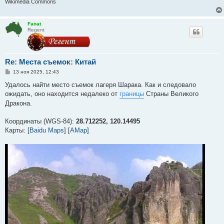
Wikimedia Commons
Fanat
Regent
Re: Места съемок: Китай
С
13 ноя 2025, 12:43
о
о
Удалось найти место съемок лагеря Шарака. Как и следовало
б
ожидать, оно находится недалеко от
границы
Страны Великого
щ
е
Дракона.
н
и
е
Координаты (WGS-84):
28.712252, 120.14495
Карты: [
Baidu Maps
] [
AMap
]