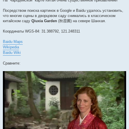
На "чародейской" карте Китая очень существенное прибавление!
Посредством поиска картинок в Google и Baidu удалось установить,
что многие сцены в дворцовом саду снимались в классическом
китайском саду
Qiuxia Garden
(秋霞圃) на севере Шанхая.
Координаты WGS-84: 31.388792, 121.248311
Baidu Maps
Wikipedia
Baidu Wiki
Сравните: