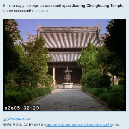
В этом саду находится даосский храм
Jiading Chenghuang Temple
,
также попавший в сериал:
猫猫的日记本, CC BY-SA 3.0 <
https://creativecommons.org/licenses/by-sa/3.0
>, via