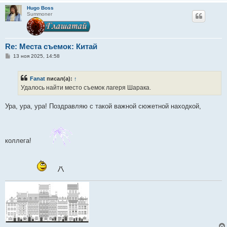
Hugo Boss
Summoner
Re: Места съемок: Китай
С
13 ноя 2025, 14:58
о
о
б
Fanat
писал(а):
↑
щ
е
Удалось найти место съемок лагеря Шарака.
н
и
е
Ура, ура, ура! Поздравляю с такой важной сюжетной находкой,
коллега!