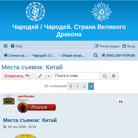
Чародей / Чародей. Страна Великого
Дракона
FAQ
Регистрация
Вход
П
Список форумов
Чародей. Страна Великого Дракона
Общие вопросы, актеры, съемки
ENGLISH FORUM
о
Места съемок: Китай
и
Поиск
Расширен
Ответить
с
к
1
2
3
Пред.
25 сообщений
spellbinder
Regent
Места съемок: Китай
С
04 сен 2006, 16:54
о
о
б